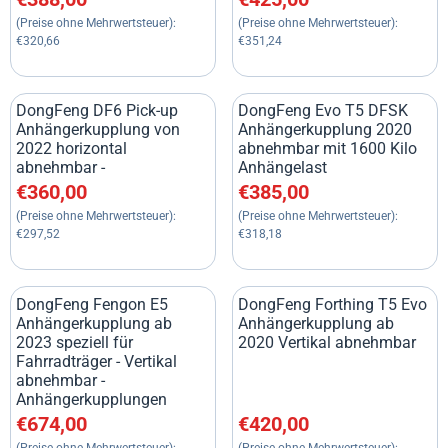
(Preise ohne Mehrwertsteuer):
(Preise ohne Mehrwertsteuer):
€320,66
€351,24
DongFeng DF6 Pick-up
DongFeng Evo T5 DFSK
Anhängerkupplung von
Anhängerkupplung 2020
2022 horizontal
abnehmbar mit 1600 Kilo
abnehmbar -
Anhängelast
Preis: 360,00, ohne MwSt.: 297,52
Preis: 385,00, ohne MwSt.: 31
€360,00
€385,00
(Preise ohne Mehrwertsteuer):
(Preise ohne Mehrwertsteuer):
€297,52
€318,18
DongFeng Fengon E5
DongFeng Forthing T5 Evo
Anhängerkupplung ab
Anhängerkupplung ab
2023 speziell für
2020 Vertikal abnehmbar
Fahrradträger - Vertikal
abnehmbar -
Anhängerkupplungen
Preis: 674,00, ohne MwSt.: 557,02
Preis: 420,00, ohne MwSt.: 34
€674,00
€420,00
(Preise ohne Mehrwertsteuer):
(Preise ohne Mehrwertsteuer):