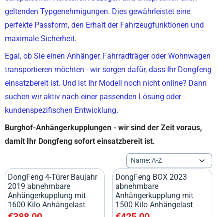
geltenden Typgenehmigungen. Dies gewährleistet eine
perfekte Passform, den Erhalt der Fahrzeugfunktionen und
maximale Sicherheit.
Egal, ob Sie einen Anhänger, Fahrradträger oder Wohnwagen
transportieren möchten - wir sorgen dafür, dass Ihr Dongfeng
einsatzbereit ist. Und ist Ihr Modell noch nicht online? Dann
suchen wir aktiv nach einer passenden Lösung oder
kundenspezifischen Entwicklung.
Burghof-Anhängerkupplungen - wir sind der Zeit voraus,
damit Ihr Dongfeng sofort einsatzbereit ist.
Sortiermethode
DongFeng 4-Türer Baujahr
DongFeng BOX 2023
2019 abnehmbare
abnehmbare
Anhängerkupplung mit
Anhängerkupplung mit
1600 Kilo Anhängelast
1500 Kilo Anhängelast
Preis: 388,00, ohne MwSt.: 320,66
Preis: 425,00, ohne MwSt.: 35
€388,00
€425,00