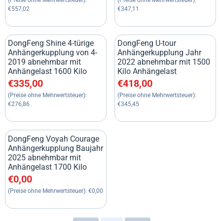
€557,02
€347,11
DongFeng Shine 4-türige
DongFeng U-tour
Anhängerkupplung von 4-
Anhängerkupplung Jahr
2019 abnehmbar mit
2022 abnehmbar mit 1500
Anhängelast 1600 Kilo
Kilo Anhängelast
Preis: 335,00, ohne MwSt.: 276,86
Preis: 418,00, ohne MwSt.: 34
€335,00
€418,00
(Preise ohne Mehrwertsteuer):
(Preise ohne Mehrwertsteuer):
€276,86
€345,45
DongFeng Voyah Courage
Anhängerkupplung Baujahr
2025 abnehmbar mit
Anhängelast 1700 Kilo
Preis: 0,00, ohne MwSt.: 0,00
€0,00
(Preise ohne Mehrwertsteuer):
€0,00