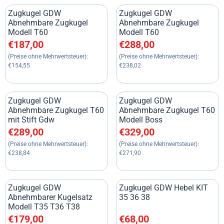
Zugkugel GDW
Zugkugel GDW
Abnehmbare Zugkugel
Abnehmbare Zugkugel
Modell T60
Modell T60
Preis: 187,00, ohne MwSt.: 154,55
Preis: 288,00, ohne MwSt.: 23
€187,00
€288,00
(Preise ohne Mehrwertsteuer):
(Preise ohne Mehrwertsteuer):
€154,55
€238,02
Zugkugel GDW
Zugkugel GDW
Abnehmbare Zugkugel T60
Abnehmbare Zugkugel T60
mit Stift Gdw
Modell Boss
Preis: 289,00, ohne MwSt.: 238,84
Preis: 329,00, ohne MwSt.: 27
€289,00
€329,00
(Preise ohne Mehrwertsteuer):
(Preise ohne Mehrwertsteuer):
€238,84
€271,90
Zugkugel GDW
Zugkugel GDW Hebel KIT
Abnehmbarer Kugelsatz
35 36 38
Modell T35 T36 T38
Preis: 179,00, ohne MwSt.: 147,93
Preis: 68,00, ohne MwSt.: 56,
€179,00
€68,00