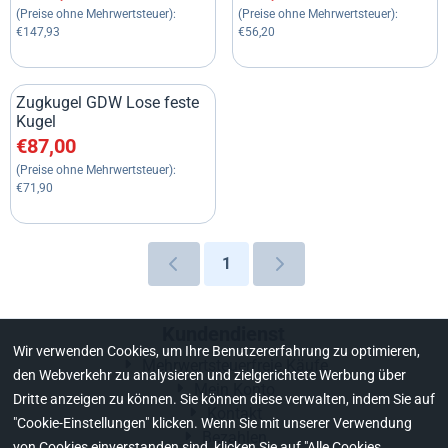
(Preise ohne Mehrwertsteuer):
(Preise ohne Mehrwertsteuer):
€147,93
€56,20
Zugkugel GDW Lose feste
Kugel
Preis: 87,00, ohne MwSt.: 71,90
€87,00
(Preise ohne Mehrwertsteuer):
€71,90
1
Kundendienst
Wir verwenden Cookies, um Ihre Benutzererfahrung zu optimieren,
Mehrwertsteuerfreie Käufe
den Webverkehr zu analysieren und zielgerichtete Werbung über
Mein Konto
Dritte anzeigen zu können. Sie können diese verwalten, indem Sie auf
Kontakt
"Cookie-Einstellungen" klicken. Wenn Sie mit unserer Verwendung
Bezahlen
von Cookies einverstanden sind, klicken Sie auf "Alle Cookies