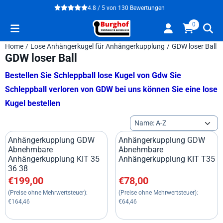
Cookie-Einstellungen verfügbar. Einstellungen wählen oder alle
4.8 / 5
von
130
Bewertungen
0
Home
/
Lose Anhängerkugel für Anhängerkupplung
/
GDW loser Ball
GDW loser Ball
Bestellen Sie Schleppball lose Kugel von Gdw Sie
Schleppball verloren von GDW bei uns können Sie eine lose
Kugel bestellen
Sortiermethode
Anhängerkupplung GDW
Anhängerkupplung GDW
Abnehmbare
Abnehmbare
Anhängerkupplung KIT 35
Anhängerkupplung KIT T35
36 38
Preis: 199,00, ohne MwSt.: 164,46
Preis: 78,00, ohne MwSt.: 64,
€199,00
€78,00
(Preise ohne Mehrwertsteuer):
(Preise ohne Mehrwertsteuer):
€164,46
€64,46