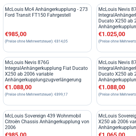
McLouis Mc4 Anhängerkupplung - 273
McLouis Nevis 8
Ford Transit FT150 Fahrgestell
IntegralAnhänger
Ducato X250 ab 2
Anhängerkupplun
Preis: 985,00, ohne MwSt.: 814,05
Preis: 1 025,00, 
€985,00
€1.025,00
(Preise ohne Mehrwertsteuer):
€814,05
(Preise ohne Mehrwerts
McLouis Nevis 876G
McLouis Nevis 8
IntegralAnhängerkupplung Fiat Ducato
IntegralAnhänger
X250 ab 2006 variable
Ducato X250 ab 2
Anhängerkupplungzugverlängerung
Anhängerkupplun
Preis: 1 088,00, ohne MwSt.: 899,17
Preis: 1 088,00, 
€1.088,00
€1.088,00
(Preise ohne Mehrwertsteuer):
€899,17
(Preise ohne Mehrwerts
McLouis Sovereign 439 Wohnmobil
McLouis Sovereig
Citroën Chassis Anhängerkupplung von
X250 ab 2006 var
2006
Anhängerkupplun
Preis: 985,00, ohne MwSt.: 814,05
Preis: 1 065,00, 
€985,00
€1.065,00