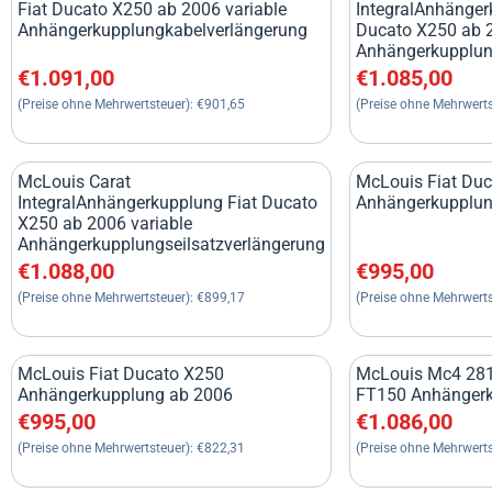
Fiat Ducato X250 ab 2006 variable
IntegralAnhänger
Anhängerkupplungkabelverlängerung
Ducato X250 ab 2
Anhängerkupplun
Preis: 1 091,00, ohne MwSt.: 901,65
Preis: 1 085,00, 
€1.091,00
€1.085,00
(Preise ohne Mehrwertsteuer):
€901,65
(Preise ohne Mehrwerts
McLouis Carat
McLouis Fiat Du
IntegralAnhängerkupplung Fiat Ducato
Anhängerkupplun
X250 ab 2006 variable
Anhängerkupplungseilsatzverlängerung
Preis: 1 088,00, ohne MwSt.: 899,17
Preis: 995,00, oh
€1.088,00
€995,00
(Preise ohne Mehrwertsteuer):
€899,17
(Preise ohne Mehrwerts
McLouis Fiat Ducato X250
McLouis Mc4 281 
Anhängerkupplung ab 2006
FT150 Anhänger
Preis: 995,00, ohne MwSt.: 822,31
Preis: 1 086,00, 
€995,00
€1.086,00
(Preise ohne Mehrwertsteuer):
€822,31
(Preise ohne Mehrwerts