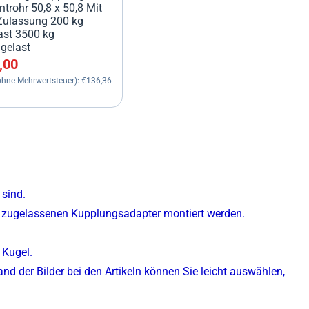
ntrohr 50,8 x 50,8 Mit
ulassung 200 kg
ast 3500 kg
gelast
 165,00, ohne MwSt.: 136,36
,00
ohne Mehrwertsteuer):
€136,36
 sind.
U zugelassenen Kupplungsadapter montiert werden.
 Kugel.
nd der Bilder bei den Artikeln können Sie leicht auswählen,