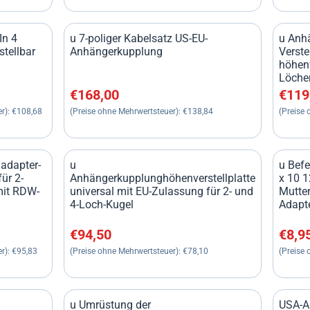
In 4
u 7-poliger Kabelsatz US-EU-
u Anh
stellbar
Anhängerkupplung
Verste
höhenv
Löche
MwSt.: 108,68
Preis: 168,00, ohne MwSt.: 138,84
Preis:
€168,00
€119
r):
€108,68
(Preise ohne Mehrwertsteuer):
€138,84
(Preise 
adapter-
u
u Bef
ür 2-
Anhängerkupplunghöhenverstellplatte
x 10 1
mit RDW-
universal mit EU-Zulassung für 2- und
Mutter
4-Loch-Kugel
Adapt
MwSt.: 95,83
Preis: 94,50, ohne MwSt.: 78,10
Preis:
€94,50
€8,9
r):
€95,83
(Preise ohne Mehrwertsteuer):
€78,10
(Preise 
u Umrüstung der
USA-A