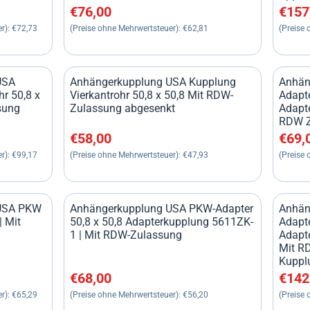
wSt.: 72,73
Preis: 76,00, ohne MwSt.: 62,81
Preis:
€76,00
€157
r):
€72,73
(Preise ohne Mehrwertsteuer):
€62,81
(Preise 
USA
Anhängerkupplung USA Kupplung
Anhän
hr 50,8 x
Vierkantrohr 50,8 x 50,8 Mit RDW-
Adapte
sung
Zulassung abgesenkt
Adapt
RDW Z
MwSt.: 99,17
Preis: 58,00, ohne MwSt.: 47,93
Preis:
€58,00
€69,
r):
€99,17
(Preise ohne Mehrwertsteuer):
€47,93
(Preise 
 USA PKW
Anhängerkupplung USA PKW-Adapter
Anhän
 Mit
50,8 x 50,8 Adapterkupplung 5611ZK-
Adapte
1 | Mit RDW-Zulassung
Adapt
Mit R
Kuppl
wSt.: 65,29
Preis: 68,00, ohne MwSt.: 56,20
Preis:
€68,00
€142
r):
€65,29
(Preise ohne Mehrwertsteuer):
€56,20
(Preise 