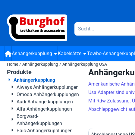
Cookie-Einstellungen verfügbar. Einstellungen wählen oder alle
Suche
Anhängerkupplung
Kabelsätze
Towbo-Anhängerkupp
Home
/
Anhängerkupplung
/
Anhängerkupplung USA
Anhängerku
Produkte
Anhängerkupplung
Amerikanische Anhäng
Aiways Anhängerkupplungen
Usa Adapter sind univ
Omoda Anhängerkupplungen
Mit Rdw-Zulassung. Ü
Audi Anhängerkupplungen
Alfa Anhängerkupplungen
Abschleppgewicht auf
Borgward-
Anhängerkupplungen
Baic-Anhängerkupplungen
Abschleppstange U