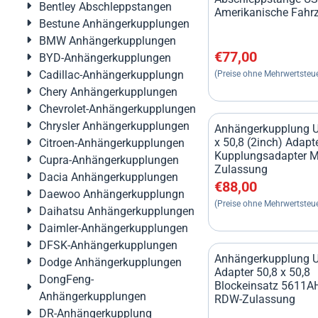
Bentley Abschleppstangen
Amerikanische Fahr
Bestune Anhängerkupplungen
BMW Anhängerkupplungen
Preis: 77,00, ohne M
€77,00
BYD-Anhängerkupplungen
Cadillac-Anhängerkupplungn
(Preise ohne Mehrwertsteue
Chery Anhängerkupplungen
Chevrolet-Anhängerkupplungen
Chrysler Anhängerkupplungen
Anhängerkupplung U
x 50,8 (2inch) Adapt
Citroen-Anhängerkupplungen
Kupplungsadapter M
Cupra-Anhängerkupplungen
Zulassung
Dacia Anhängerkupplungen
Preis: 88,00, ohne M
€88,00
Daewoo Anhängerkupplungn
(Preise ohne Mehrwertsteue
Daihatsu Anhängerkupplungen
Daimler-Anhängerkupplungen
DFSK-Anhängerkupplungen
Anhängerkupplung 
Dodge Anhängerkupplungen
Adapter 50,8 x 50,8
DongFeng-
Blockeinsatz 5611AH
Anhängerkupplungen
RDW-Zulassung
DR-Anhängerkupplung