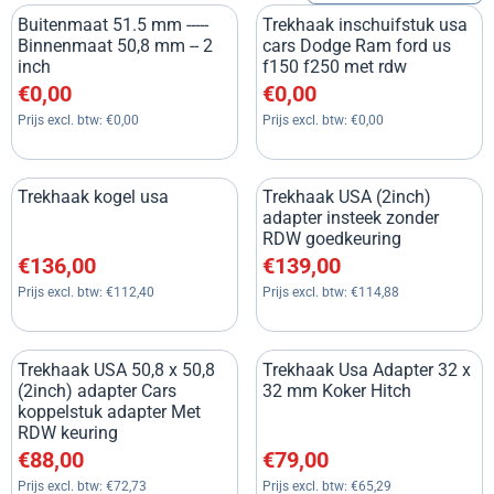
Buitenmaat 51.5 mm -----
Trekhaak inschuifstuk usa
Binnenmaat 50,8 mm -- 2
cars Dodge Ram ford us
inch
f150 f250 met rdw
Prijs: 0,00, exclusief btw: 0,00
Prijs: 0,00, exclusief btw: 0,00
€0,00
€0,00
Prijs excl. btw:
€0,00
Prijs excl. btw:
€0,00
Trekhaak kogel usa
Trekhaak USA (2inch)
adapter insteek zonder
RDW goedkeuring
Prijs: 136,00, exclusief btw: 112,40
Prijs: 139,00, exclusief btw: 1
€136,00
€139,00
Prijs excl. btw:
€112,40
Prijs excl. btw:
€114,88
Trekhaak USA 50,8 x 50,8
Trekhaak Usa Adapter 32 x
(2inch) adapter Cars
32 mm Koker Hitch
koppelstuk adapter Met
RDW keuring
Prijs: 88,00, exclusief btw: 72,73
Prijs: 79,00, exclusief btw: 65
€88,00
€79,00
Prijs excl. btw:
€72,73
Prijs excl. btw:
€65,29