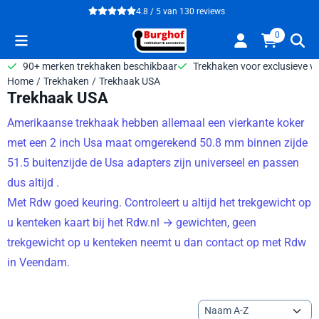
Cookievoorkeuren zijn beschikbaar. Kies instellingen of sta alle 
4.8 / 5
van
130
reviews
0
90+ merken trekhaken beschikbaar
Trekhaken voor exclusieve v
Home
/
Trekhaken
/
Trekhaak USA
Trekhaak USA
Amerikaanse trekhaak hebben allemaal een vierkante koker
met een 2 inch Usa maat omgerekend 50.8 mm binnen zijde
51.5 buitenzijde de Usa adapters zijn universeel en passen
dus altijd .
Met Rdw goed keuring. Controleert u altijd het trekgewicht op
u kenteken kaart bij het Rdw.nl → gewichten, geen
trekgewicht op u kenteken neemt u dan contact op met Rdw
in Veendam.
Sorteermethode