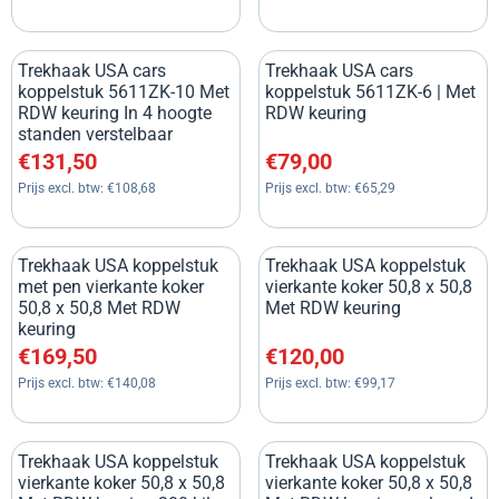
Trekhaak USA cars
Trekhaak USA cars
koppelstuk 5611ZK-10 Met
koppelstuk 5611ZK-6 | Met
RDW keuring In 4 hoogte
RDW keuring
standen verstelbaar
Prijs: 131,50, exclusief btw: 108,68
Prijs: 79,00, exclusief btw: 65
€131,50
€79,00
Prijs excl. btw:
€108,68
Prijs excl. btw:
€65,29
Trekhaak USA koppelstuk
Trekhaak USA koppelstuk
met pen vierkante koker
vierkante koker 50,8 x 50,8
50,8 x 50,8 Met RDW
Met RDW keuring
keuring
Prijs: 169,50, exclusief btw: 140,08
Prijs: 120,00, exclusief btw: 9
€169,50
€120,00
Prijs excl. btw:
€140,08
Prijs excl. btw:
€99,17
Trekhaak USA koppelstuk
Trekhaak USA koppelstuk
vierkante koker 50,8 x 50,8
vierkante koker 50,8 x 50,8