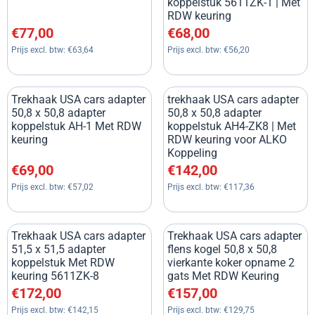
koppelstuk 5611ZK-1 | Met
RDW keuring
Prijs: 77,00, exclusief btw: 63,64
Prijs: 68,00, exclusief btw: 56
€77,00
€68,00
Prijs excl. btw:
€63,64
Prijs excl. btw:
€56,20
Trekhaak USA cars adapter
trekhaak USA cars adapter
50,8 x 50,8 adapter
50,8 x 50,8 adapter
koppelstuk AH-1 Met RDW
koppelstuk AH4-ZK8 | Met
keuring
RDW keuring voor ALKO
Koppeling
Prijs: 69,00, exclusief btw: 57,02
Prijs: 142,00, exclusief btw: 1
€69,00
€142,00
Prijs excl. btw:
€57,02
Prijs excl. btw:
€117,36
Trekhaak USA cars adapter
Trekhaak USA cars adapter
51,5 x 51,5 adapter
flens kogel 50,8 x 50,8
koppelstuk Met RDW
vierkante koker opname 2
keuring 5611ZK-8
gats Met RDW Keuring
Prijs: 172,00, exclusief btw: 142,15
Prijs: 157,00, exclusief btw: 1
€172,00
€157,00
Prijs excl. btw:
€142,15
Prijs excl. btw:
€129,75