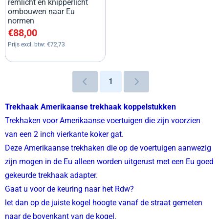
remlicht en knipperlicht
ombouwen naar Eu
normen
Prijs: 88,00, exclusief btw: 72,73
€88,00
Prijs excl. btw:
€72,73
1
Trekhaak Amerikaanse trekhaak koppelstukken
Trekhaken voor Amerikaanse voertuigen die zijn voorzien
van een 2 inch vierkante koker gat.
Deze Amerikaanse trekhaken die op de voertuigen aanwezig
zijn mogen in de Eu alleen worden uitgerust met een Eu goed
gekeurde trekhaak adapter.
Gaat u voor de keuring naar het Rdw?
let dan op de juiste kogel hoogte vanaf de straat gemeten
naar de bovenkant van de kogel.