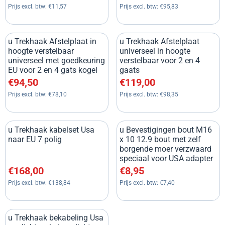
Prijs excl. btw:
€11,57
Prijs excl. btw:
€95,83
u Trekhaak Afstelplaat in
u Trekhaak Afstelplaat
hoogte verstelbaar
universeel in hoogte
universeel met goedkeuring
verstelbaar voor 2 en 4
EU voor 2 en 4 gats kogel
gaats
Prijs: 94,50, exclusief btw: 78,10
Prijs: 119,00, exclusief btw: 9
€94,50
€119,00
Prijs excl. btw:
€78,10
Prijs excl. btw:
€98,35
u Trekhaak kabelset Usa
u Bevestigingen bout M16
naar EU 7 polig
x 10 12.9 bout met zelf
borgende moer verzwaard
speciaal voor USA adapter
Prijs: 168,00, exclusief btw: 138,84
Prijs: 8,95, exclusief btw: 7,40
€168,00
€8,95
Prijs excl. btw:
€138,84
Prijs excl. btw:
€7,40
u Trekhaak bekabeling Usa