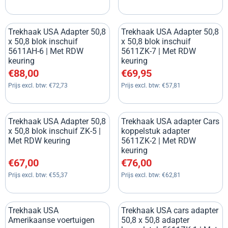
Trekhaak USA Adapter 50,8
Trekhaak USA Adapter 50,8
x 50,8 blok inschuif
x 50,8 blok inschuif
5611AH-6 | Met RDW
5611ZK-7 | Met RDW
keuring
keuring
Prijs: 88,00, exclusief btw: 72,73
Prijs: 69,95, exclusief btw: 57
€88,00
€69,95
Prijs excl. btw:
€72,73
Prijs excl. btw:
€57,81
Trekhaak USA Adapter 50,8
Trekhaak USA adapter Cars
x 50,8 blok inschuif ZK-5 |
koppelstuk adapter
Met RDW keuring
5611ZK-2 | Met RDW
keuring
Prijs: 67,00, exclusief btw: 55,37
Prijs: 76,00, exclusief btw: 62
€67,00
€76,00
Prijs excl. btw:
€55,37
Prijs excl. btw:
€62,81
Trekhaak USA
Trekhaak USA cars adapter
Amerikaanse voertuigen
50,8 x 50,8 adapter