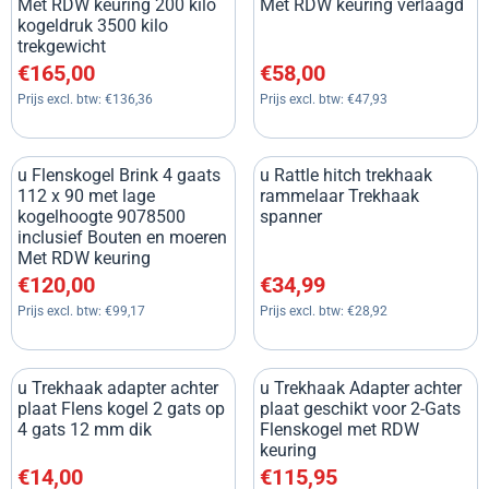
Met RDW keuring 200 kilo
Met RDW keuring verlaagd
kogeldruk 3500 kilo
trekgewicht
Prijs: 165,00, exclusief btw: 136,36
Prijs: 58,00, exclusief btw: 47
€165,00
€58,00
Prijs excl. btw:
€136,36
Prijs excl. btw:
€47,93
u Flenskogel Brink 4 gaats
u Rattle hitch trekhaak
112 x 90 met lage
rammelaar Trekhaak
kogelhoogte 9078500
spanner
inclusief Bouten en moeren
Met RDW keuring
Prijs: 120,00, exclusief btw: 99,17
Prijs: 34,99, exclusief btw: 28
€120,00
€34,99
Prijs excl. btw:
€99,17
Prijs excl. btw:
€28,92
u Trekhaak adapter achter
u Trekhaak Adapter achter
plaat Flens kogel 2 gats op
plaat geschikt voor 2-Gats
4 gats 12 mm dik
Flenskogel met RDW
keuring
Prijs: 14,00, exclusief btw: 11,57
Prijs: 115,95, exclusief btw: 9
€14,00
€115,95