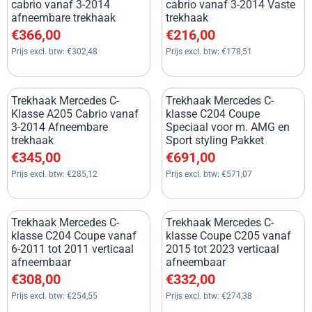
cabrio vanaf 3-2014
cabrio vanaf 3-2014 Vaste
afneembare trekhaak
trekhaak
Prijs: 366,00, exclusief btw: 302,48
Prijs: 216,00, exclusief btw: 1
€366,00
€216,00
Prijs excl. btw:
€302,48
Prijs excl. btw:
€178,51
Trekhaak Mercedes C-
Trekhaak Mercedes C-
Klasse A205 Cabrio vanaf
klasse C204 Coupe
3-2014 Afneembare
Speciaal voor m. AMG en
trekhaak
Sport styling Pakket
Prijs: 345,00, exclusief btw: 285,12
Prijs: 691,00, exclusief btw: 5
€345,00
€691,00
Prijs excl. btw:
€285,12
Prijs excl. btw:
€571,07
Trekhaak Mercedes C-
Trekhaak Mercedes C-
klasse C204 Coupe vanaf
klasse Coupe C205 vanaf
6-2011 tot 2011 verticaal
2015 tot 2023 verticaal
afneembaar
afneembaar
Prijs: 308,00, exclusief btw: 254,55
Prijs: 332,00, exclusief btw: 2
€308,00
€332,00
Prijs excl. btw:
€254,55
Prijs excl. btw:
€274,38