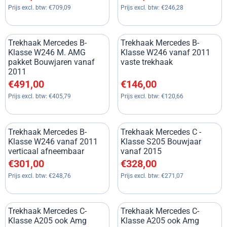
Prijs excl. btw:
€709,09
Prijs excl. btw:
€246,28
Trekhaak Mercedes B-
Trekhaak Mercedes B-
Klasse W246 M. AMG
Klasse W246 vanaf 2011
pakket Bouwjaren vanaf
vaste trekhaak
2011
Prijs: 491,00, exclusief btw: 405,79
Prijs: 146,00, exclusief btw: 1
€491,00
€146,00
Prijs excl. btw:
€405,79
Prijs excl. btw:
€120,66
Trekhaak Mercedes B-
Trekhaak Mercedes C -
Klasse W246 vanaf 2011
Klasse S205 Bouwjaar
verticaal afneembaar
vanaf 2015
Prijs: 301,00, exclusief btw: 248,76
Prijs: 328,00, exclusief btw: 2
€301,00
€328,00
Prijs excl. btw:
€248,76
Prijs excl. btw:
€271,07
Trekhaak Mercedes C-
Trekhaak Mercedes C-
Klasse A205 ook Amg
Klasse A205 ook Amg