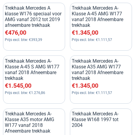
Trekhaak Mercedes A
Trekhaak Mercedes A-
klasse W176 speciaal voor
Klasse A-45 AMG W177
AMG vanaf 2012 tot 2019
vanaf 2018 Afneembare
afneembare trekhaak
trekhaak
Prijs: 476,00, exclusief btw: 393,39
Prijs: 1 345,00, exclusief btw:
€476,00
€1.345,00
Prijs excl. btw:
€393,39
Prijs excl. btw:
€1.111,57
Trekhaak Mercedes A-
Trekhaak Mercedes A-
Klasse A-45 S AMG W177
Klasse A35 AMG W177
vanaf 2018 Afneembare
vanaf 2018 Afneembare
trekhaak
trekhaak
Prijs: 1 545,00, exclusief btw: 1 276,86
Prijs: 1 345,00, exclusief btw:
€1.545,00
€1.345,00
Prijs excl. btw:
€1.276,86
Prijs excl. btw:
€1.111,57
Trekhaak Mercedes A-
Trekhaak Mercedes A-
Klasse A35 motor AMG
Klasse W168 1997 tot
W177 vanaf 2018
2004
Afneembare trekhaak