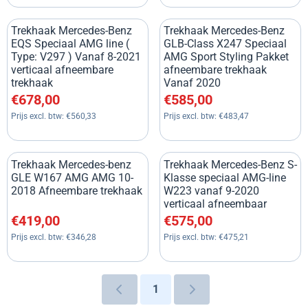
Trekhaak Mercedes-Benz
Trekhaak Mercedes-Benz
EQS Speciaal AMG line (
GLB-Class X247 Speciaal
Type: V297 ) Vanaf 8-2021
AMG Sport Styling Pakket
verticaal afneembare
afneembare trekhaak
trekhaak
Vanaf 2020
Prijs: 678,00, exclusief btw: 560,33
Prijs: 585,00, exclusief btw: 4
€678,00
€585,00
Prijs excl. btw:
€560,33
Prijs excl. btw:
€483,47
Trekhaak Mercedes-benz
Trekhaak Mercedes-Benz S-
GLE W167 AMG AMG 10-
Klasse speciaal AMG-line
2018 Afneembare trekhaak
W223 vanaf 9-2020
verticaal afneembaar
Prijs: 419,00, exclusief btw: 346,28
Prijs: 575,00, exclusief btw: 4
€419,00
€575,00
Prijs excl. btw:
€346,28
Prijs excl. btw:
€475,21
1