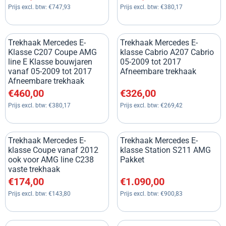
Prijs excl. btw:
€747,93
Prijs excl. btw:
€380,17
Trekhaak Mercedes E-
Trekhaak Mercedes E-
Klasse C207 Coupe AMG
klasse Cabrio A207 Cabrio
line E Klasse bouwjaren
05-2009 tot 2017
vanaf 05-2009 tot 2017
Afneembare trekhaak
Afneembare trekhaak
Prijs: 460,00, exclusief btw: 380,17
Prijs: 326,00, exclusief btw: 2
€460,00
€326,00
Prijs excl. btw:
€380,17
Prijs excl. btw:
€269,42
Trekhaak Mercedes E-
Trekhaak Mercedes E-
klasse Coupe vanaf 2012
klasse Station S211 AMG
ook voor AMG line C238
Pakket
vaste trekhaak
Prijs: 174,00, exclusief btw: 143,80
Prijs: 1 090,00, exclusief btw:
€174,00
€1.090,00
Prijs excl. btw:
€143,80
Prijs excl. btw:
€900,83