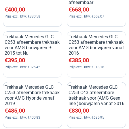
afneembaar
Prijs: 400,00, exclusief btw: 330,58
Prijs: 668,00, exclusief btw: 5
€400,00
€668,00
Prijs excl. btw:
€330,58
Prijs excl. btw:
€552,07
Trekhaak Mercedes GLC
Trekhaak Mercedes GLC
C253 afneembare trekhaak
C253 afneembare trekhaak
voor AMG bouwjaren 9-
voor AMG bouwjaren vanaf
2015 tot Nu
2016
Prijs: 395,00, exclusief btw: 326,45
Prijs: 385,00, exclusief btw: 3
€395,00
€385,00
Prijs excl. btw:
€326,45
Prijs excl. btw:
€318,18
Trekhaak Mercedes GLC
Trekhaak Mercedes GLC
C253 afneembare trekhaak
C253 C43 afneembare
voor AMG Hybride vanaf
trekhaak voor (AMG Geen
2019
line )bouwjaren vanaf 2016
Prijs: 485,00, exclusief btw: 400,83
Prijs: 830,00, exclusief btw: 6
€485,00
€830,00
Prijs excl. btw:
€400,83
Prijs excl. btw:
€685,95