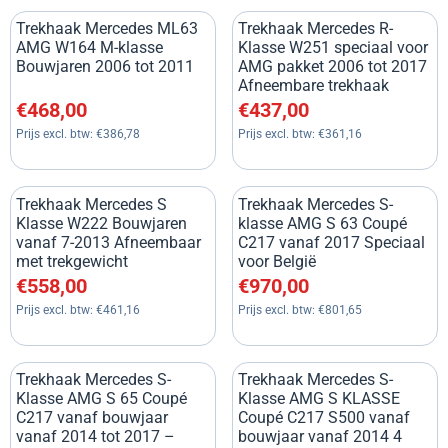
Trekhaak Mercedes ML63
Trekhaak Mercedes R-
AMG W164 M-klasse
Klasse W251 speciaal voor
Bouwjaren 2006 tot 2011
AMG pakket 2006 tot 2017
Afneembare trekhaak
Prijs: 468,00, exclusief btw: 386,78
Prijs: 437,00, exclusief btw: 3
€468,00
€437,00
Prijs excl. btw:
€386,78
Prijs excl. btw:
€361,16
Trekhaak Mercedes S
Trekhaak Mercedes S-
Klasse W222 Bouwjaren
klasse AMG S 63 Coupé
vanaf 7-2013 Afneembaar
C217 vanaf 2017 Speciaal
met trekgewicht
voor België
Prijs: 558,00, exclusief btw: 461,16
Prijs: 970,00, exclusief btw: 8
€558,00
€970,00
Prijs excl. btw:
€461,16
Prijs excl. btw:
€801,65
Trekhaak Mercedes S-
Trekhaak Mercedes S-
Klasse AMG S 65 Coupé
Klasse AMG S KLASSE
C217 vanaf bouwjaar
Coupé C217 S500 vanaf
vanaf 2014 tot 2017 –
bouwjaar vanaf 2014 4