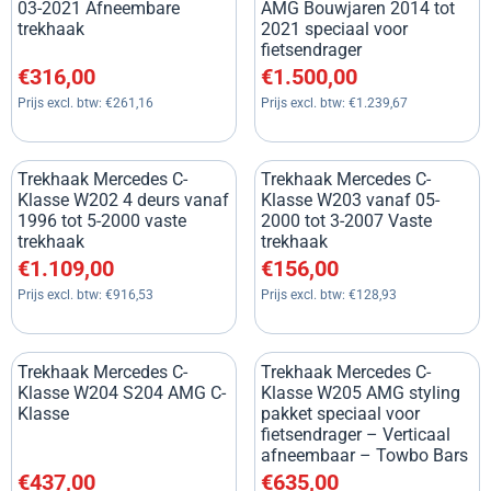
03-2021 Afneembare
AMG Bouwjaren 2014 tot
trekhaak
2021 speciaal voor
fietsendrager
Prijs: 316,00, exclusief btw: 261,16
Prijs: 1 500,00, exclusief btw:
€316,00
€1.500,00
Prijs excl. btw:
€261,16
Prijs excl. btw:
€1.239,67
Trekhaak Mercedes C-
Trekhaak Mercedes C-
Klasse W202 4 deurs vanaf
Klasse W203 vanaf 05-
1996 tot 5-2000 vaste
2000 tot 3-2007 Vaste
trekhaak
trekhaak
Prijs: 1 109,00, exclusief btw: 916,53
Prijs: 156,00, exclusief btw: 1
€1.109,00
€156,00
Prijs excl. btw:
€916,53
Prijs excl. btw:
€128,93
Trekhaak Mercedes C-
Trekhaak Mercedes C-
Klasse W204 S204 AMG C-
Klasse W205 AMG styling
Klasse
pakket speciaal voor
fietsendrager – Verticaal
afneembaar – Towbo Bars
Prijs: 437,00, exclusief btw: 361,16
Prijs: 635,00, exclusief btw: 5
€437,00
€635,00