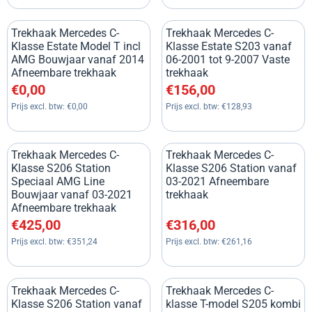
Trekhaak Mercedes C-
Trekhaak Mercedes C-
Klasse Estate Model T incl
Klasse Estate S203 vanaf
AMG Bouwjaar vanaf 2014
06-2001 tot 9-2007 Vaste
Afneembare trekhaak
trekhaak
Prijs: 0,00, exclusief btw: 0,00
Prijs: 156,00, exclusief btw: 1
€0,00
€156,00
Prijs excl. btw:
€0,00
Prijs excl. btw:
€128,93
Trekhaak Mercedes C-
Trekhaak Mercedes C-
Klasse S206 Station
Klasse S206 Station vanaf
Speciaal AMG Line
03-2021 Afneembare
Bouwjaar vanaf 03-2021
trekhaak
Afneembare trekhaak
Prijs: 425,00, exclusief btw: 351,24
Prijs: 316,00, exclusief btw: 2
€425,00
€316,00
Prijs excl. btw:
€351,24
Prijs excl. btw:
€261,16
Trekhaak Mercedes C-
Trekhaak Mercedes C-
Klasse S206 Station vanaf
klasse T-model S205 kombi