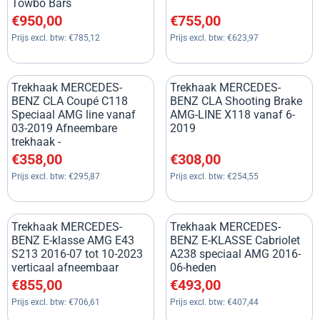
Towbo Bars
Prijs: 950,00, exclusief btw: 785,12
Prijs: 755,00, exclusief btw: 6
€950,00
€755,00
Prijs excl. btw:
€785,12
Prijs excl. btw:
€623,97
Trekhaak MERCEDES-
Trekhaak MERCEDES-
BENZ CLA Coupé C118
BENZ CLA Shooting Brake
Speciaal AMG line vanaf
AMG-LINE X118 vanaf 6-
03-2019 Afneembare
2019
trekhaak -
Prijs: 358,00, exclusief btw: 295,87
Prijs: 308,00, exclusief btw: 2
€358,00
€308,00
Prijs excl. btw:
€295,87
Prijs excl. btw:
€254,55
Trekhaak MERCEDES-
Trekhaak MERCEDES-
BENZ E-klasse AMG E43
BENZ E-KLASSE Cabriolet
S213 2016-07 tot 10-2023
A238 speciaal AMG 2016-
verticaal afneembaar
06-heden
Prijs: 855,00, exclusief btw: 706,61
Prijs: 493,00, exclusief btw: 4
€855,00
€493,00
Prijs excl. btw:
€706,61
Prijs excl. btw:
€407,44