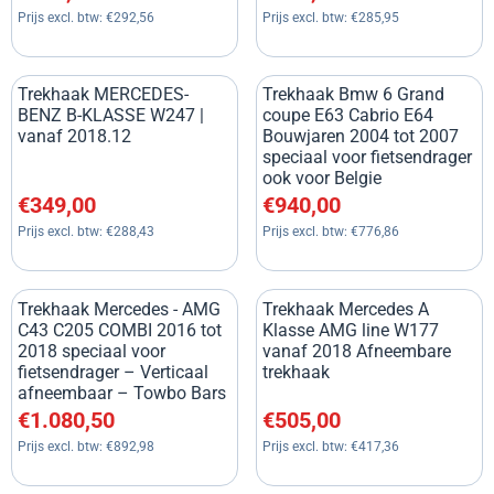
Prijs excl. btw:
€292,56
Prijs excl. btw:
€285,95
Trekhaak MERCEDES-
Trekhaak Bmw 6 Grand
BENZ B-KLASSE W247 |
coupe E63 Cabrio E64
vanaf 2018.12
Bouwjaren 2004 tot 2007
speciaal voor fietsendrager
ook voor Belgie
Prijs: 349,00, exclusief btw: 288,43
Prijs: 940,00, exclusief btw: 7
€349,00
€940,00
Prijs excl. btw:
€288,43
Prijs excl. btw:
€776,86
Trekhaak Mercedes - AMG
Trekhaak Mercedes A
C43 C205 COMBI 2016 tot
Klasse AMG line W177
2018 speciaal voor
vanaf 2018 Afneembare
fietsendrager – Verticaal
trekhaak
afneembaar – Towbo Bars
Prijs: 1 080,50, exclusief btw: 892,98
Prijs: 505,00, exclusief btw: 4
€1.080,50
€505,00
Prijs excl. btw:
€892,98
Prijs excl. btw:
€417,36