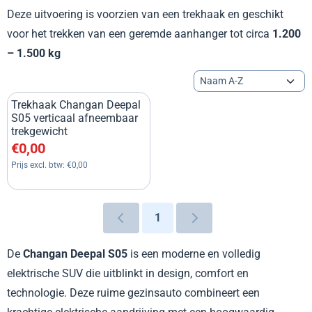
Deze uitvoering is voorzien van een trekhaak en geschikt
voor het trekken van een geremde aanhanger tot circa
1.200
– 1.500 kg
Sorteermethode
Trekhaak Changan Deepal
S05 verticaal afneembaar
trekgewicht
Prijs: 0,00, exclusief btw: 0,00
€0,00
Prijs excl. btw:
€0,00
1
De
Changan Deepal S05
is een moderne en volledig
elektrische SUV die uitblinkt in design, comfort en
technologie. Deze ruime gezinsauto combineert een