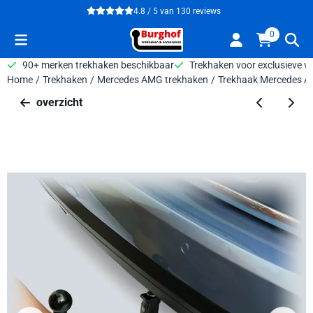
Cookievoorkeuren zijn beschikbaar. Kies instellingen of sta alle 
4.8 / 5
van
130
reviews
0
90+ merken trekhaken beschikbaar
Trekhaken voor exclusieve v
Home
/
Trekhaken
/
Mercedes AMG trekhaken
/
Trekhaak Mercedes A
overzicht