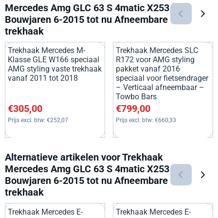
Mercedes Amg GLC 63 S 4matic X253
Bouwjaren 6-2015 tot nu Afneembare
trekhaak
Trekhaak Mercedes M-
Trekhaak Mercedes SLC
Klasse GLE W166 speciaal
R172 voor AMG styling
AMG styling vaste trekhaak
pakket vanaf 2016
vanaf 2011 tot 2018
speciaal voor fietsendrager
– Verticaal afneembaar –
Towbo Bars
Prijs: 305,00, exclusief btw: 252,07
Prijs: 799,00, exclusief btw: 6
€305,00
€799,00
Prijs excl. btw:
€252,07
Prijs excl. btw:
€660,33
Alternatieve artikelen voor
Trekhaak
Mercedes Amg GLC 63 S 4matic X253
Bouwjaren 6-2015 tot nu Afneembare
trekhaak
Trekhaak Mercedes E-
Trekhaak Mercedes E-