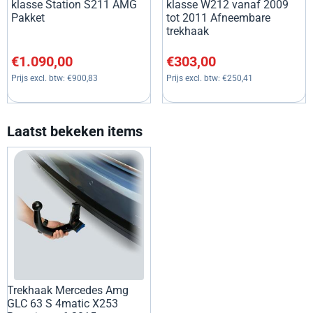
klasse Station S211 AMG
klasse W212 vanaf 2009
Pakket
tot 2011 Afneembare
trekhaak
Prijs: 1 090,00, exclusief btw: 900,83
Prijs: 303,00, exclusief btw: 2
€1.090,00
€303,00
Prijs excl. btw:
€900,83
Prijs excl. btw:
€250,41
Laatst bekeken items
Trekhaak Mercedes Amg
GLC 63 S 4matic X253