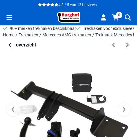
Cookievoorkeuren zijn beschikbaar. Kies instellingen of sta alle 
4.8 / 5
van
131
reviews
0
90+ merken trekhaken beschikbaar
Trekhaken voor exclusieve v
Home
/
Trekhaken
/
Mercedes AMG trekhaken
/
Trekhaak Mercedes B-
overzicht