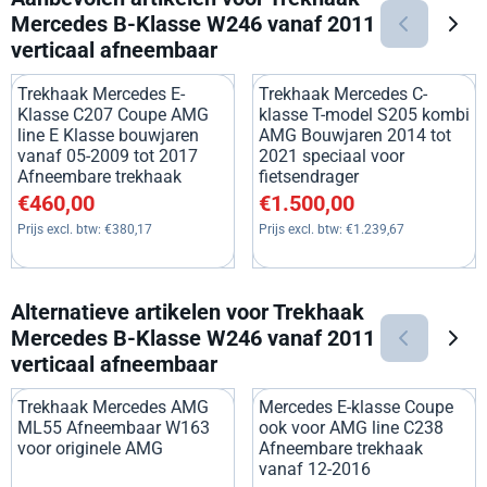
Mercedes B-Klasse W246 vanaf 2011
verticaal afneembaar
Trekhaak Mercedes E-
Trekhaak Mercedes C-
Klasse C207 Coupe AMG
klasse T-model S205 kombi
line E Klasse bouwjaren
AMG Bouwjaren 2014 tot
vanaf 05-2009 tot 2017
2021 speciaal voor
Afneembare trekhaak
fietsendrager
Prijs: 460,00, exclusief btw: 380,17
Prijs: 1 500,00, exclusief btw:
€460,00
€1.500,00
Prijs excl. btw:
€380,17
Prijs excl. btw:
€1.239,67
Alternatieve artikelen voor
Trekhaak
Mercedes B-Klasse W246 vanaf 2011
verticaal afneembaar
Trekhaak Mercedes AMG
Mercedes E-klasse Coupe
ML55 Afneembaar W163
ook voor AMG line C238
voor originele AMG
Afneembare trekhaak
vanaf 12-2016