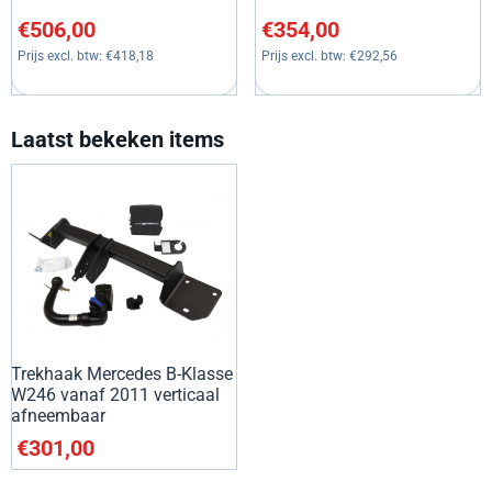
Prijs: 506,00, exclusief btw: 418,18
Prijs: 354,00, exclusief btw: 2
€506,00
€354,00
Prijs excl. btw:
€418,18
Prijs excl. btw:
€292,56
Laatst bekeken items
Trekhaak Mercedes B-Klasse
W246 vanaf 2011 verticaal
afneembaar
€
301,00