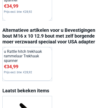
spanner
Prijs: 34,99, exclusief btw: 28,92
€34,99
Prijs excl. btw:
€28,92
Alternatieve artikelen voor
u Bevestigingen
bout M16 x 10 12.9 bout met zelf borgende
moer verzwaard speciaal voor USA adapter
u Rattle hitch trekhaak
rammelaar Trekhaak
spanner
Prijs: 34,99, exclusief btw: 28,92
€34,99
Prijs excl. btw:
€28,92
Laatst bekeken items