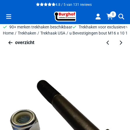
Cookievoorkeuren zijn beschikbaar. Kies instellingen of sta alle 
4.8 / 5
van
131
reviews
0
90+ merken trekhaken beschikbaar
Trekhaken voor exclusieve v
Home
/
Trekhaken
/
Trekhaak USA
/
u Bevestigingen bout M16 x 10 12
overzicht