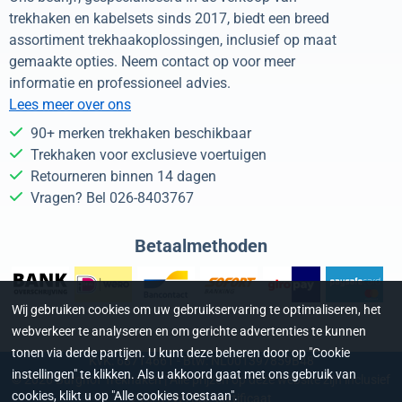
trekhaken en kabelsets sinds 2017, biedt een breed
assortiment trekhaakoplossingen, inclusief op maat
gemaakte opties. Neem contact op voor meer
informatie en professioneel advies.
Lees meer over ons
90+ merken trekhaken beschikbaar
Trekhaken voor exclusieve voertuigen
Retourneren binnen 14 dagen
Vragen? Bel 026-8403767
Betaalmethoden
Wij gebruiken cookies om uw gebruikservaring te optimaliseren, het
webverkeer te analyseren en om gerichte advertenties te kunnen
tonen via derde partijen. U kunt deze beheren door op "Cookie
KvK: 68714661 - Btw: NL001397859B48
instellingen" te klikken. Als u akkoord gaat met ons gebruik van
©
2026
Burghof Trekhaken | Alle prijzen op deze website zijn inclusief
cookies, klikt u op "Alle cookies toestaan".
21% BTW | SSL certificaat