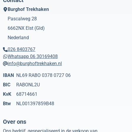
Burghof Trekhaken
Pascalweg 28
6662NX
Elst (Gld)
Nederland
026 8403767
Whatsapp 06 30169408
info@burghoftrekhaken.nl
IBAN
NL69 RABO 0378 0727 06
BIC
RABONL2U
KvK
68714661
Btw
NL001397859B48
Over ons
Ons bedrijf, gespecialiseerd in de verkoop van