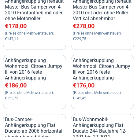
Anhängerkupplung Renault
Anhängerkupplung Renault
Master Bus Camper von 4-
Master Bus Camper von 4-
2010 Frontantrieb mit oder
2010 mit oder ohne Roller
ohne Motorroller
Vertikal abnehmbar
Preis: 178,00, ohne MwSt.: 147,11
Preis: 278,00, ohne MwSt.: 22
€178,00
€278,00
(Preise ohne Mehrwertsteuer):
(Preise ohne Mehrwertsteuer):
€147,11
€229,75
Anhängerkupplung
Anhängerkupplung
Wohnmobil Citroen Jumpy
Wohnmobil Citroen Jumpy
III von 2016 feste
III von 2016 feste
Anhängerkupplung
Anhängerkupplung
Preis: 186,00, ohne MwSt.: 153,72
Preis: 176,00, ohne MwSt.: 14
€186,00
€176,00
(Preise ohne Mehrwertsteuer):
(Preise ohne Mehrwertsteuer):
€153,72
€145,45
Bus-Camper-
Bus-Wohnmobil-
Anhängerkupplung Fiat
Anhängerkupplung Fiat
Ducato ab 2006 horizontal
Ducato 244 Baujahre 12-
abnehmbar erhöhtes
2001 bis 12-2011