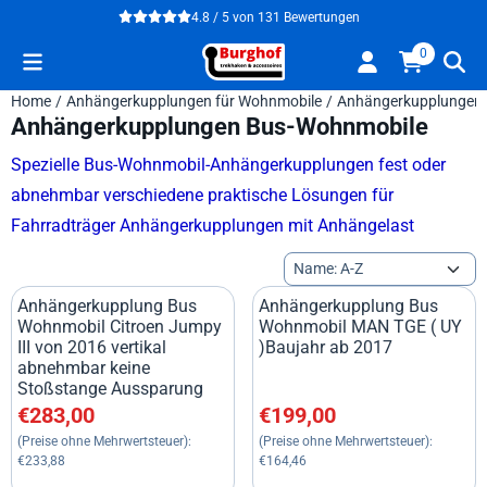
Cookie-Einstellungen verfügbar. Einstellungen wählen oder alle
4.8 / 5
von
131
Bewertungen
0
Home
/
Anhängerkupplungen für Wohnmobile
/
Anhängerkupplungen
Anhängerkupplungen Bus-Wohnmobile
Spezielle Bus-Wohnmobil-Anhängerkupplungen fest oder
abnehmbar verschiedene praktische Lösungen für
Fahrradträger Anhängerkupplungen mit Anhängelast
Sortiermethode
Anhängerkupplung Bus
Anhängerkupplung Bus
Wohnmobil Citroen Jumpy
Wohnmobil MAN TGE ( UY
III von 2016 vertikal
)Baujahr ab 2017
abnehmbar keine
Stoßstange Aussparung
Preis: 283,00, ohne MwSt.: 233,88
Preis: 199,00, ohne MwSt.: 16
€283,00
€199,00
(Preise ohne Mehrwertsteuer):
(Preise ohne Mehrwertsteuer):
€233,88
€164,46