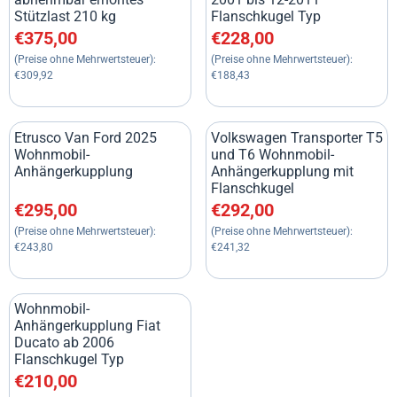
Stützlast 210 kg
Flanschkugel Typ
Preis: 375,00, ohne MwSt.: 309,92
Preis: 228,00, ohne MwSt.: 18
€375,00
€228,00
(Preise ohne Mehrwertsteuer):
(Preise ohne Mehrwertsteuer):
€309,92
€188,43
Etrusco Van Ford 2025
Volkswagen Transporter T5
Wohnmobil-
und T6 Wohnmobil-
Anhängerkupplung
Anhängerkupplung mit
Flanschkugel
Preis: 295,00, ohne MwSt.: 243,80
Preis: 292,00, ohne MwSt.: 24
€295,00
€292,00
(Preise ohne Mehrwertsteuer):
(Preise ohne Mehrwertsteuer):
€243,80
€241,32
Wohnmobil-
Anhängerkupplung Fiat
Ducato ab 2006
Flanschkugel Typ
Preis: 210,00, ohne MwSt.: 173,55
€210,00