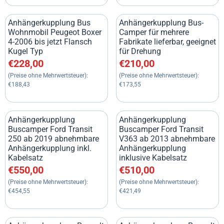
Anhängerkupplung Bus
Anhängerkupplung Bus-
Wohnmobil Peugeot Boxer
Camper für mehrere
4-2006 bis jetzt Flansch
Fabrikate lieferbar, geeignet
Kugel Typ
für Drehung
Preis: 228,00, ohne MwSt.: 188,43
Preis: 210,00, ohne MwSt.: 17
€228,00
€210,00
(Preise ohne Mehrwertsteuer):
(Preise ohne Mehrwertsteuer):
€188,43
€173,55
Anhängerkupplung
Anhängerkupplung
Buscamper Ford Transit
Buscamper Ford Transit
250 ab 2019 abnehmbare
V363 ab 2013 abnehmbare
Anhängerkupplung inkl.
Anhängerkupplung
Kabelsatz
inklusive Kabelsatz
Preis: 550,00, ohne MwSt.: 454,55
Preis: 510,00, ohne MwSt.: 42
€550,00
€510,00
(Preise ohne Mehrwertsteuer):
(Preise ohne Mehrwertsteuer):
€454,55
€421,49