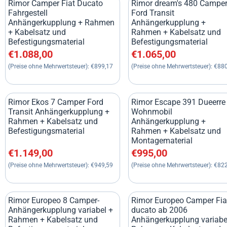
Rimor Camper Fiat Ducato
Rimor dream's 480 Campe
Fahrgestell
Ford Transit
Anhängerkupplung + Rahmen
Anhängerkupplung +
+ Kabelsatz und
Rahmen + Kabelsatz und
Befestigungsmaterial
Befestigungsmaterial
Preis: 1 088,00, ohne MwSt.: 899,17
Preis: 1 065,00, ohne MwSt
€1.088,00
€1.065,00
(Preise ohne Mehrwertsteuer):
€899,17
(Preise ohne Mehrwertsteuer):
€880
Rimor Ekos 7 Camper Ford
Rimor Escape 391 Dueerre
Transit Anhängerkupplung +
Wohnmobil
Rahmen + Kabelsatz und
Anhängerkupplung +
Befestigungsmaterial
Rahmen + Kabelsatz und
Montagematerial
Preis: 1 149,00, ohne MwSt.: 949,59
Preis: 995,00, ohne MwSt.:
€1.149,00
€995,00
(Preise ohne Mehrwertsteuer):
€949,59
(Preise ohne Mehrwertsteuer):
€822
Rimor Europeo 8 Camper-
Rimor Europeo Camper Fia
Anhängerkupplung variabel +
ducato ab 2006
Rahmen + Kabelsatz und
Anhängerkupplung variabe