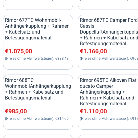
Rimor 677TC Wohnmobil-
Rimor 687TC Camper Ford
Anhängerkupplung + Rahmen
Cassis
+ Kabelsatz und
DoppelluftAnhängerkuppl
Befestigungsmaterial
+ Rahmen + Kabelsatz un
Befestigungsmaterial
Preis: 1 075,00, ohne MwSt.: 888,43
Preis: 1 166,00, ohne MwSt
€1.075,00
€1.166,00
(Preise ohne Mehrwertsteuer):
€888,43
(Preise ohne Mehrwertsteuer):
€963
Rimor 688TC
Rimor 695TC Alkoven Fiat
WohnmobilAnhängerkupplung
ducato Camper
+ Rahmen + Kabelsatz und
Anhängerkupplung +
Befestigungsmaterial
Rahmen + Kabelsatz und
Befestigungsmaterial
Preis: 985,00, ohne MwSt.: 814,05
Preis: 1 110,00, ohne MwSt
€985,00
€1.110,00
(Preise ohne Mehrwertsteuer):
€814,05
(Preise ohne Mehrwertsteuer):
€917