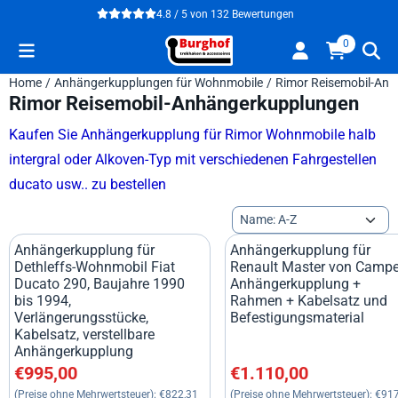
Cookie-Einstellungen verfügbar. Einstellungen wählen oder alle
4.8 / 5
von
132
Bewertungen
0
Home
/
Anhängerkupplungen für Wohnmobile
/
Rimor Reisemobil-An
Rimor Reisemobil-Anhängerkupplungen
Kaufen Sie Anhängerkupplung für Rimor Wohnmobile halb
intergral oder Alkoven-Typ mit verschiedenen Fahrgestellen
ducato usw.. zu bestellen
Sortiermethode
Anhängerkupplung für
Anhängerkupplung für
Dethleffs-Wohnmobil Fiat
Renault Master von Campe
Ducato 290, Baujahre 1990
Anhängerkupplung +
bis 1994,
Rahmen + Kabelsatz und
Verlängerungsstücke,
Befestigungsmaterial
Kabelsatz, verstellbare
Anhängerkupplung
Preis: 995,00, ohne MwSt.: 822,31
Preis: 1 110,00, ohne MwSt
€995,00
€1.110,00
(Preise ohne Mehrwertsteuer):
€822,31
(Preise ohne Mehrwertsteuer):
€917