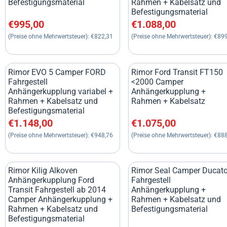
Befestigungsmaterial
Rahmen + Kabelsatz und
Befestigungsmaterial
Preis: 995,00, ohne MwSt.: 822,31
Preis: 1 088,00, ohne MwSt
€995,00
€1.088,00
(Preise ohne Mehrwertsteuer):
€822,31
(Preise ohne Mehrwertsteuer):
€899
Rimor EVO 5 Camper FORD
Rimor Ford Transit FT150
Fahrgestell
<2000 Camper
Anhängerkupplung variabel +
Anhängerkupplung +
Rahmen + Kabelsatz und
Rahmen + Kabelsatz
Befestigungsmaterial
Preis: 1 148,00, ohne MwSt.: 948,76
Preis: 1 075,00, ohne MwSt
€1.148,00
€1.075,00
(Preise ohne Mehrwertsteuer):
€948,76
(Preise ohne Mehrwertsteuer):
€888
Rimor Kilig Alkoven
Rimor Seal Camper Ducat
Anhängerkupplung Ford
Fahrgestell
Transit Fahrgestell ab 2014
Anhängerkupplung +
Camper Anhängerkupplung +
Rahmen + Kabelsatz und
Rahmen + Kabelsatz und
Befestigungsmaterial
Befestigungsmaterial