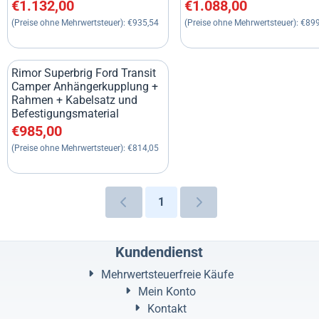
Preis: 1 132,00, ohne MwSt.: 935,54
Preis: 1 088,00, ohne MwSt
€1.132,00
€1.088,00
(Preise ohne Mehrwertsteuer):
€935,54
(Preise ohne Mehrwertsteuer):
€899
Rimor Superbrig Ford Transit
Camper Anhängerkupplung +
Rahmen + Kabelsatz und
Befestigungsmaterial
Preis: 985,00, ohne MwSt.: 814,05
€985,00
(Preise ohne Mehrwertsteuer):
€814,05
1
Kundendienst
Mehrwertsteuerfreie Käufe
Mein Konto
Kontakt