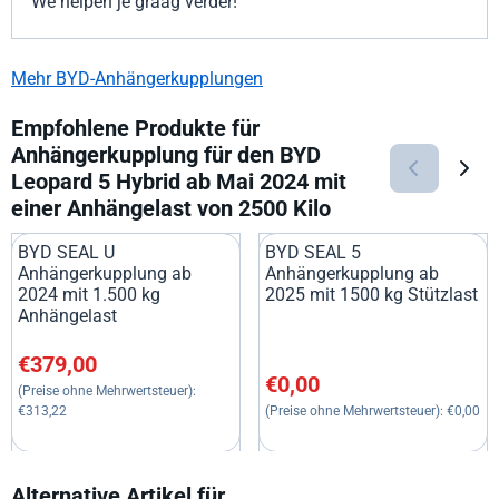
We helpen je graag verder!
Mehr BYD-Anhängerkupplungen
Empfohlene Produkte für
Anhängerkupplung für den BYD
Leopard 5 Hybrid ab Mai 2024 mit
einer Anhängelast von 2500 Kilo
BYD SEAL U
BYD SEAL 5
Anhängerkupplung ab
Anhängerkupplung ab
2024 mit 1.500 kg
2025 mit 1500 kg Stützlast
Anhängelast
Preis: 379,00, ohne MwSt.: 313,22
€379,00
Preis: 0,00, ohne MwSt.: 0,00
€0,00
(Preise ohne Mehrwertsteuer):
€313,22
(Preise ohne Mehrwertsteuer):
€0,00
Alternative Artikel für