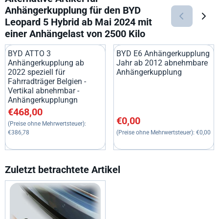
Anhängerkupplung für den BYD
Leopard 5 Hybrid ab Mai 2024 mit
einer Anhängelast von 2500 Kilo
BYD ATTO 3
BYD E6 Anhängerkupplung
Anhängerkupplung ab
Jahr ab 2012 abnehmbare
2022 speziell für
Anhängerkupplung
Fahrradträger Belgien -
Vertikal abnehmbar -
Anhängerkupplungn
Preis: 468,00, ohne MwSt.: 386,78
€468,00
Preis: 0,00, ohne MwSt.: 0,00
€0,00
(Preise ohne Mehrwertsteuer):
€386,78
(Preise ohne Mehrwertsteuer):
€0,00
Zuletzt betrachtete Artikel