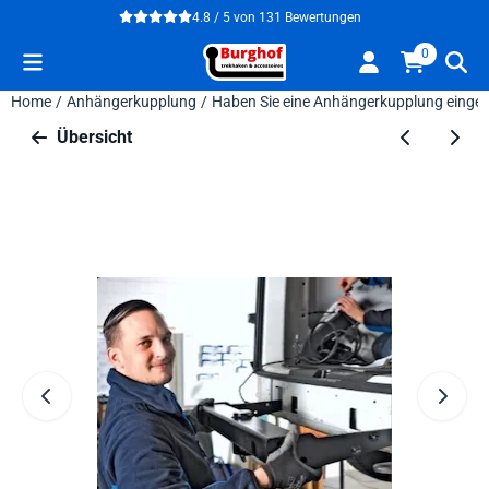
Cookie-Einstellungen verfügbar. Einstellungen wählen oder alle
4.8 / 5
von
131
Bewertungen
0
Home
/
Anhängerkupplung
/
Haben Sie eine Anhängerkupplung eingeb
Übersicht