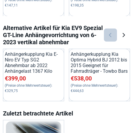
(Preise ohne Mehrwertsteuer):
(Preise ohne Mehrwertsteuer):
€147,11
€198,35
Alternative Artikel für
Kia EV9 Spezial
GT-Line Anhängevorrichtung von 6-
2023 vertikal abnehmbar
Anhängerkupplung Kia E-
Anhängerkupplung Kia
Niro EV Typ SG2
Optima Hybrid BJ 2012 bis
Abnehmbar ab 2022
2015 Geeignet für
Anhängelast 1367 Kilo
Fahrradträger - Towbo Bars
Preis: 399,00, ohne MwSt.: 329,75
Preis: 538,00, ohne MwSt.: 44
€399,00
€538,00
(Preise ohne Mehrwertsteuer):
(Preise ohne Mehrwertsteuer):
€329,75
€444,63
Zuletzt betrachtete Artikel