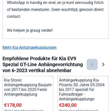
WhatsApp is handig en snel, en je kunt eenvoudig foto’s
of bestanden meesturen. Geen wachttijd, gewoon direct
contact.
We helpen je graag verder!
Mehr Kia-Anhängerkupplungen
Empfohlene Produkte für
Kia EV9
Spezial GT-Line Anhängevorrichtung
von 6-2023 vertikal abnehmbar
Kia Stonic
Anhängerkupplung Kia
Anhängerkupplung Baujahr
Picanto 5D Jahre 05-2004
von 2017 bis 2020 Feste
bis 2017 speziell für
Anhängerkupplung
Fahrradträger -
Anhängerkupplungn
Preis: 178,00, ohne MwSt.: 147,11
Preis: 240,00, ohne MwSt.: 19
€178,00
€240,00