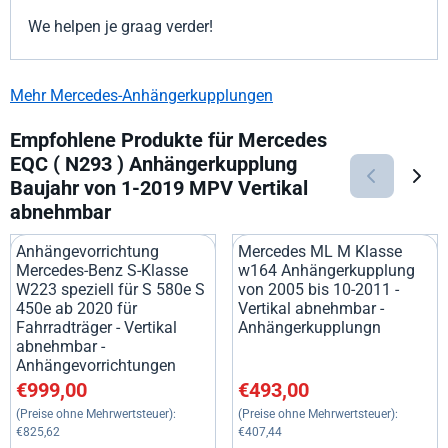
We helpen je graag verder!
Mehr Mercedes-Anhängerkupplungen
Empfohlene Produkte für
Mercedes
EQC ( N293 ) Anhängerkupplung
Baujahr von 1-2019 MPV Vertikal
abnehmbar
Anhängevorrichtung
Mercedes ML M Klasse
Mercedes-Benz S-Klasse
w164 Anhängerkupplung
W223 speziell für S 580e S
von 2005 bis 10-2011 -
450e ab 2020 für
Vertikal abnehmbar -
Fahrradträger - Vertikal
Anhängerkupplungn
abnehmbar -
Anhängevorrichtungen
Preis: 999,00, ohne MwSt.: 825,62
Preis: 493,00, ohne MwSt.: 40
€999,00
€493,00
(Preise ohne Mehrwertsteuer):
(Preise ohne Mehrwertsteuer):
€825,62
€407,44