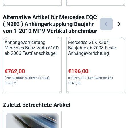
Alternative Artikel für
Mercedes EQC
( N293 ) Anhängerkupplung Baujahr
von 1-2019 MPV Vertikal abnehmbar
Anhängevorrichtung
Mercedes GLK X204
Mercedes-Benz Vario 616D
Baujahre ab 2008 Feste
ab 2006 Festflanschkugel
Anhängevorrichtung
Preis: 762,00, ohne MwSt.: 629,75
Preis: 196,00, ohne MwSt.: 16
€762,00
€196,00
(Preise ohne Mehrwertsteuer):
(Preise ohne Mehrwertsteuer):
€629,75
€161,98
Zuletzt betrachtete Artikel