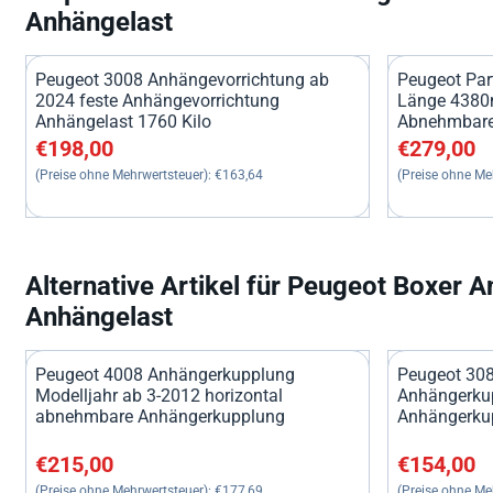
Anhängelast
Peugeot 3008 Anhängevorrichtung ab
Peugeot Part
2024 feste Anhängevorrichtung
Länge 4380
Anhängelast 1760 Kilo
Abnehmbare
Preis: 198,00, ohne MwSt.: 163,64
Preis: 279,0
€198,00
€279,00
(Preise ohne Mehrwertsteuer):
€163,64
(Preise ohne Me
Alternative Artikel für
Peugeot Boxer A
Anhängelast
Peugeot 4008 Anhängerkupplung
Peugeot 308
Modelljahr ab 3-2012 horizontal
Anhängerkup
abnehmbare Anhängerkupplung
Anhängerku
Preis: 215,00, ohne MwSt.: 177,69
Preis: 154,0
€215,00
€154,00
(Preise ohne Mehrwertsteuer):
€177,69
(Preise ohne Me