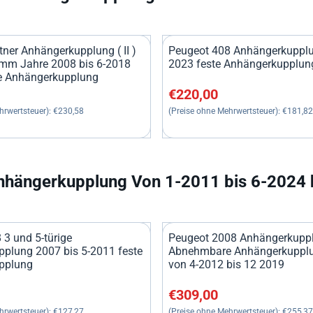
ner Anhängerkupplung ( II )
Peugeot 408 Anhängerkupplu
mm Jahre 2008 bis 6-2018
2023 feste Anhängerkupplun
 Anhängerkupplung
0, ohne MwSt.: 230,58
Preis: 220,00, ohne MwSt.: 1
€220,00
hrwertsteuer):
€230,58
(Preise ohne Mehrwertsteuer):
€181,82
nhängerkupplung Von 1-2011 bis 6-2024 h
 3 und 5-türige
Peugeot 2008 Anhängerkuppl
plung 2007 bis 5-2011 feste
Abnehmbare Anhängerkupplu
pplung
von 4-2012 bis 12 2019
0, ohne MwSt.: 127,27
Preis: 309,00, ohne MwSt.: 2
€309,00
hrwertsteuer):
€127,27
(Preise ohne Mehrwertsteuer):
€255,37