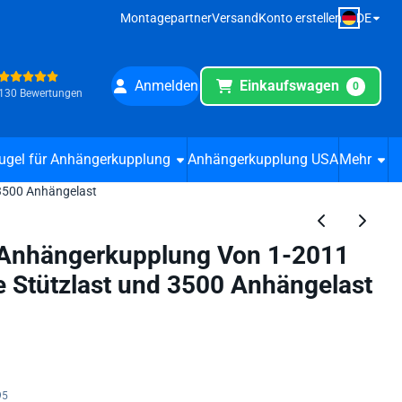
DE
Montagepartner
Versand
Konto erstellen
Anmelden
Einkaufswagen
0
130 Bewertungen
ugel für Anhängerkupplung
Anhängerkupplung USA
Mehr
 3500 Anhängelast
 Anhängerkupplung Von 1-2011
e Stützlast und 3500 Anhängelast
95