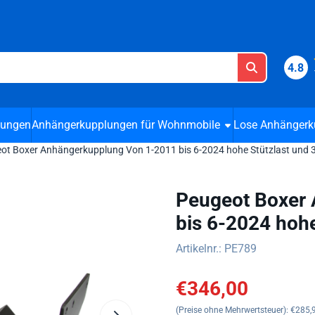
 Cookies zulassen.
4.8
lungen
Anhängerkupplungen für Wohnmobile
Lose Anhängerk
ot Boxer Anhängerkupplung Von 1-2011 bis 6-2024 hohe Stützlast und
Peugeot Boxer
bis 6-2024 hoh
Artikelnr.:
PE789
€
346,00
(Preise ohne Mehrwertsteuer):
€
285,