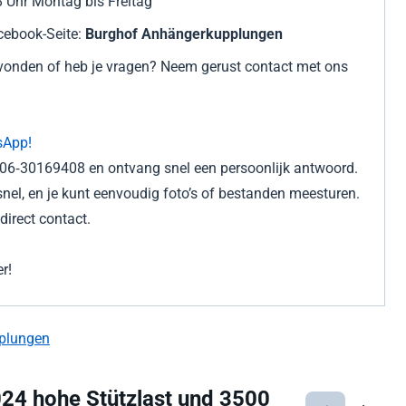
 Uhr Montag bis Freitag
ebook-Seite:
Burghof Anhängerkupplungen
gevonden of heb je vragen? Neem gerust contact met ons
sApp!
r 06‑30169408 en ontvang snel een persoonlijk antwoord.
nel, en je kunt eenvoudig foto’s of bestanden meesturen.
irect contact.
r!
plungen
24 hohe Stützlast und 3500