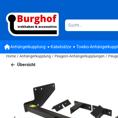
Cookie-Einstellungen verfügbar. Einstellungen wählen oder alle
Suche
Anhängerkupplung
Kabelsätze
Towbo-Anhängerkupp
Home
/
Anhängerkupplung
/
Peugeot-Anhängerkupplungen
/
Peuge
Übersicht