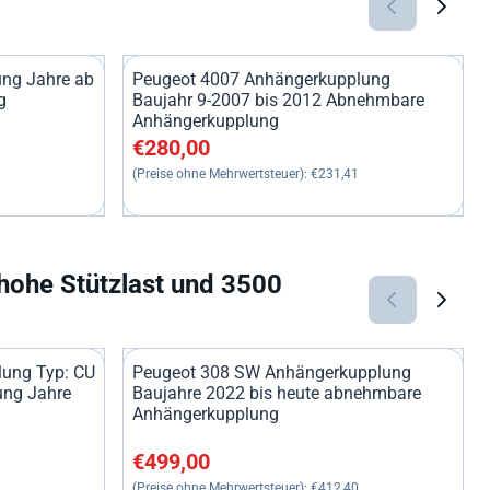
ng Jahre ab
Peugeot 4007 Anhängerkupplung
g
Baujahr 9-2007 bis 2012 Abnehmbare
Anhängerkupplung
81,82
Preis: 280,00, ohne MwSt.: 231,41
€280,00
(Preise ohne Mehrwertsteuer):
€231,41
ohe Stützlast und 3500
ung Typ: CU
Peugeot 308 SW Anhängerkupplung
ng Jahre
Baujahre 2022 bis heute abnehmbare
Anhängerkupplung
55,37
Preis: 499,00, ohne MwSt.: 412,40
€499,00
(Preise ohne Mehrwertsteuer):
€412,40