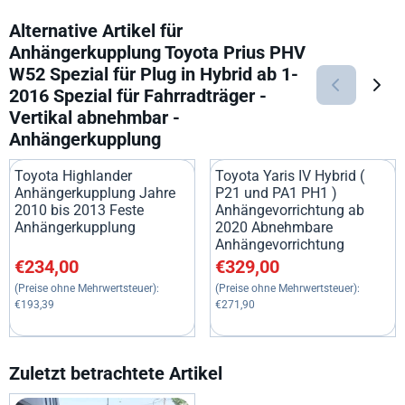
Alternative Artikel für
Anhängerkupplung Toyota Prius PHV
W52 Spezial für Plug in Hybrid ab 1-
2016 Spezial für Fahrradträger -
Vertikal abnehmbar -
Anhängerkupplung
Toyota Highlander
Toyota Yaris IV Hybrid (
Anhängerkupplung Jahre
P21 und PA1 PH1 )
2010 bis 2013 Feste
Anhängevorrichtung ab
Anhängerkupplung
2020 Abnehmbare
Anhängevorrichtung
Preis: 234,00, ohne MwSt.: 193,39
Preis: 329,00, ohne MwSt.: 27
€234,00
€329,00
(Preise ohne Mehrwertsteuer):
(Preise ohne Mehrwertsteuer):
€193,39
€271,90
Zuletzt betrachtete Artikel