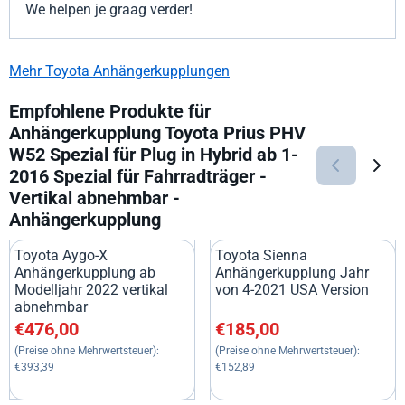
We helpen je graag verder!
Mehr Toyota Anhängerkupplungen
Empfohlene Produkte für
Anhängerkupplung Toyota Prius PHV
W52 Spezial für Plug in Hybrid ab 1-
2016 Spezial für Fahrradträger -
Vertikal abnehmbar -
Anhängerkupplung
Toyota Aygo-X
Toyota Sienna
Anhängerkupplung ab
Anhängerkupplung Jahr
Modelljahr 2022 vertikal
von 4-2021 USA Version
abnehmbar
Preis: 476,00, ohne MwSt.: 393,39
Preis: 185,00, ohne MwSt.: 15
€476,00
€185,00
(Preise ohne Mehrwertsteuer):
(Preise ohne Mehrwertsteuer):
€393,39
€152,89