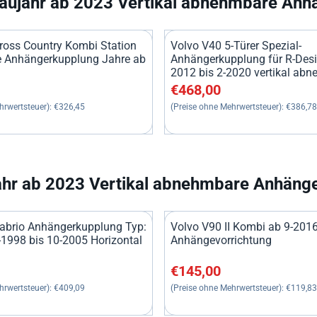
aujahr ab 2023 Vertikal abnehmbare Anh
ross Country Kombi Station
Volvo V40 5-Türer Spezial-
 Anhängerkupplung Jahre ab
Anhängerkupplung für R-Des
2012 bis 2-2020 vertikal ab
0, ohne MwSt.: 326,45
Preis: 468,00, ohne MwSt.: 3
€468,00
hrwertsteuer):
€326,45
(Preise ohne Mehrwertsteuer):
€386,78
ahr ab 2023 Vertikal abnehmbare Anhäng
abrio Anhängerkupplung Typ:
Volvo V90 II Kombi ab 9-2016
-1998 bis 10-2005 Horizontal
Anhängevorrichtung
0, ohne MwSt.: 409,09
Preis: 145,00, ohne MwSt.: 1
€145,00
hrwertsteuer):
€409,09
(Preise ohne Mehrwertsteuer):
€119,83