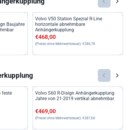
ängerkupplung
Volvo V50 Station Spezial R-Line
ign Baujahre
horizontale abnehmbare
nehmbar
Anhängerkupplung
86,78
Preis: 468,00, ohne MwSt.: 386,78
€468,00
(Preise ohne Mehrwertsteuer):
€386,78
erkupplung
 feste
Volvo S60 R-Disign Anhängerkupplung
Jahre von 21-2019 vertikal abnehmbar
19,83
Preis: 469,00, ohne MwSt.: 387,60
€469,00
(Preise ohne Mehrwertsteuer):
€387,60