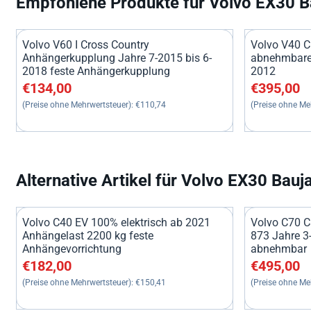
Empfohlene Produkte für
Volvo EX30 B
Volvo V60 I Cross Country
Volvo V40 C
Anhängerkupplung Jahre 7-2015 bis 6-
abnehmbare
2018 feste Anhängerkupplung
2012
Preis: 134,00, ohne MwSt.: 110,74
Preis: 395,0
€134,00
€395,00
(Preise ohne Mehrwertsteuer):
€110,74
(Preise ohne Me
Alternative Artikel für
Volvo EX30 Bauj
Volvo C40 EV 100% elektrisch ab 2021
Volvo C70 C
Anhängelast 2200 kg feste
873 Jahre 3
Anhängevorrichtung
abnehmbar
Preis: 182,00, ohne MwSt.: 150,41
Preis: 495,0
€182,00
€495,00
(Preise ohne Mehrwertsteuer):
€150,41
(Preise ohne Me