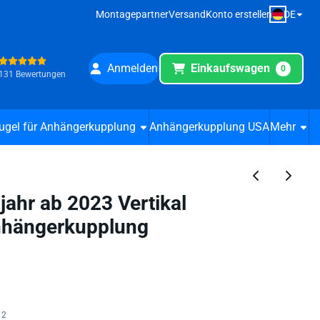
DE
Montagepartner
Versand
Konto erstellen
Anmelden
Einkaufswagen
0
131 Bewertungen
ugel für Anhängerkupplung
Anhängerkupplung USA
Mehr
ahr ab 2023 Vertikal
hängerkupplung
12