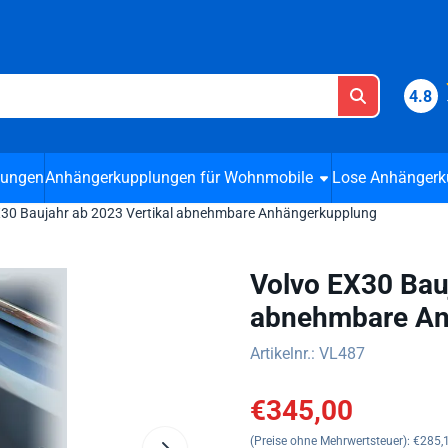
 Cookies zulassen.
4.8
lungen
Anhängerkupplungen für Wohnmobile
Lose Anhängerk
X30 Baujahr ab 2023 Vertikal abnehmbare Anhängerkupplung
Volvo EX30 Bauj
abnehmbare An
Artikelnr.:
VL487
€
345,00
(Preise ohne Mehrwertsteuer):
€
285,