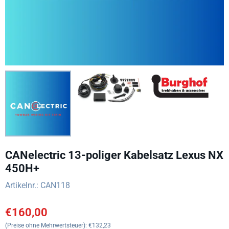
CANelectric 13-poliger Kabelsatz Lexus NX
450H+
Artikelnr.:
CAN118
€
160,00
(Preise ohne Mehrwertsteuer):
€
132,23