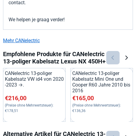
contact.
We helpen je graag verder!
Mehr CANelectric
Empfohlene Produkte für
CANelectric
13-poliger Kabelsatz Lexus NX 450H+
CANelectric 13-poliger
CANelectric 13-poliger
Kabelsatz VW id4 von 2020
Kabelsatz Mini One und
-2023 →.
Cooper R60 Jahre 2010 bis
2016
Preis: 216,00, ohne MwSt.: 178,51
Preis: 165,00, ohne MwSt.: 13
€216,00
€165,00
(Preise ohne Mehrwertsteuer):
(Preise ohne Mehrwertsteuer):
€178,51
€136,36
Alternative Artikel für
CANelectric 13-