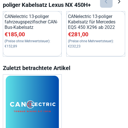
poliger Kabelsatz Lexus NX 450H+
CANelectric 13-poliger
CANelectric 13-poliger
fahrzeugspezifischer CAN-
Kabelsatz für Mercedes
Bus-Kabelsatz
EQS 450 X296 ab 2022
Preis: 185,00, ohne MwSt.: 152,89
Preis: 281,00, ohne MwSt.: 23
€185,00
€281,00
(Preise ohne Mehrwertsteuer):
(Preise ohne Mehrwertsteuer):
€152,89
€232,23
Zuletzt betrachtete Artikel