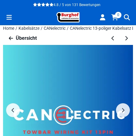
Cookie-Einstellungen verfügbar. Einstellungen wählen oder alle
4.8 / 5
von
131
Bewertungen
0
Home
/
Kabelsätze
/
CANelectric
/
CANelectric 13-poliger Kabelsatz 
Übersicht