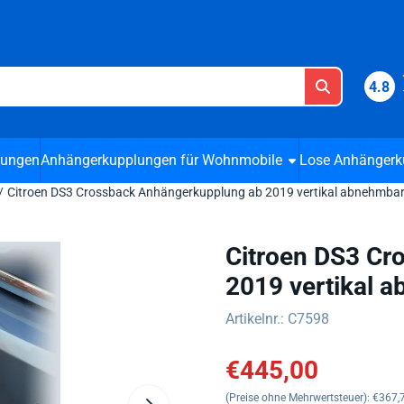
 Cookies zulassen.
4.8
lungen
Anhängerkupplungen für Wohnmobile
Lose Anhängerk
/
Citroen DS3 Crossback Anhängerkupplung ab 2019 vertikal abnehmba
Citroen DS3 Cr
2019 vertikal 
Artikelnr.:
C7598
€
445,00
(Preise ohne Mehrwertsteuer):
€
367,