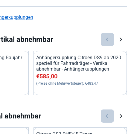
ngerkupplungen
rtikal abnehmbar
ng Baujahr
Anhängerkupplung Citroen DS9 ab 2020
speziell für Fahrradträger - Vertikal
abnehmbar - Anhängerkupplungen
29,75
Preis: 585,00, ohne MwSt.: 483,47
€585,00
(Preise ohne Mehrwertsteuer):
€483,47
al abnehmbar