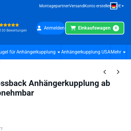
DE
Montagepartner
Versand
Konto erstellen
Anmelden
Einkaufswagen
0
130 Bewertungen
ugel für Anhängerkupplung
Anhängerkupplung USA
Mehr
r
ossback Anhängerkupplung ab
abnehmbar
77