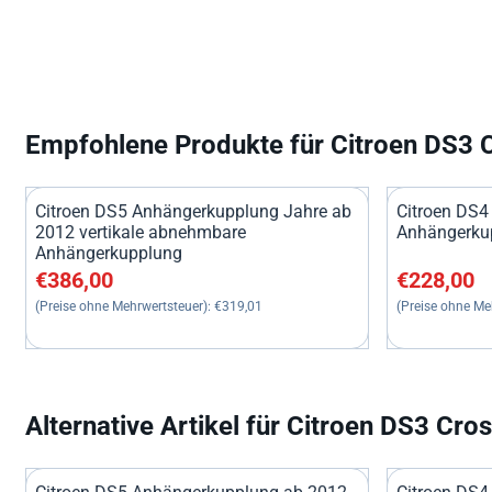
Empfohlene Produkte für
Citroen DS3 
Citroen DS5 Anhängerkupplung Jahre ab
Citroen DS4
2012 vertikale abnehmbare
Anhängerkup
Anhängerkupplung
Preis: 386,00, ohne MwSt.: 319,01
Preis: 228,0
€386,00
€228,00
(Preise ohne Mehrwertsteuer):
€319,01
(Preise ohne Me
Alternative Artikel für
Citroen DS3 Cro