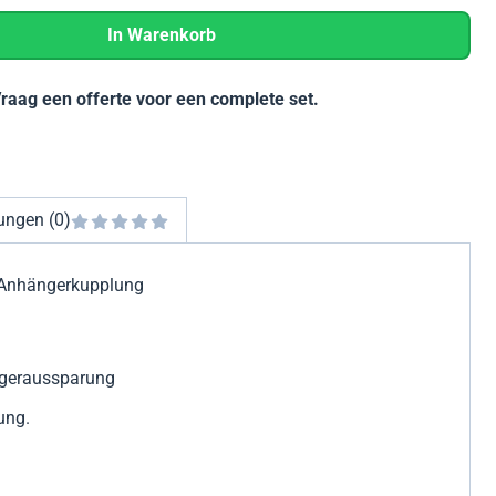
In Warenkorb
Vraag een offerte voor een complete set.
ungen (0)
Anhängerkupplung
ngeraussparung
ung.