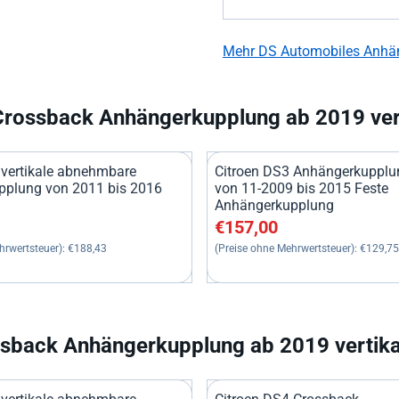
Mehr DS Automobiles Anhä
Crossback Anhängerkupplung ab 2019 ve
 vertikale abnehmbare
Citroen DS3 Anhängerkupplu
plung von 2011 bis 2016
von 11-2009 bis 2015 Feste
Anhängerkupplung
0, ohne MwSt.: 188,43
Preis: 157,00, ohne MwSt.: 1
€157,00
hrwertsteuer):
€188,43
(Preise ohne Mehrwertsteuer):
€129,75
ssback Anhängerkupplung ab 2019 vertik