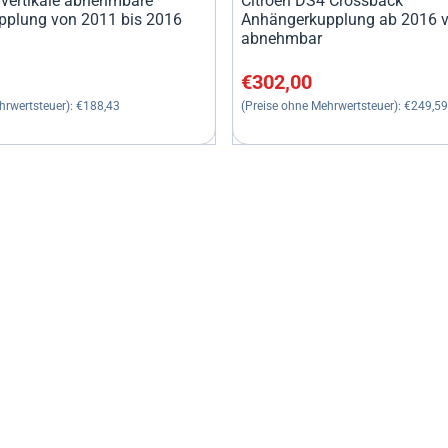
 vertikale abnehmbare
Citroen DS4 Crossback
plung von 2011 bis 2016
Anhängerkupplung ab 2016 ve
abnehmbar
0, ohne MwSt.: 188,43
Preis: 302,00, ohne MwSt.: 2
€302,00
hrwertsteuer):
€188,43
(Preise ohne Mehrwertsteuer):
€249,59