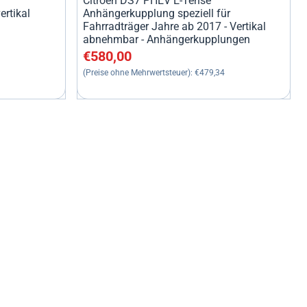
Citroen DS7 PHEV E-Tense
rtikal
Anhängerkupplung speziell für
Fahrradträger Jahre ab 2017 - Vertikal
abnehmbar - Anhängerkupplungen
49,59
Preis: 580,00, ohne MwSt.: 479,34
€580,00
(Preise ohne Mehrwertsteuer):
€479,34