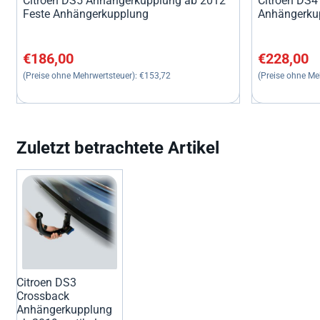
Citroen DS5 Anhängerkupplung ab 2012
Citroen DS4
Feste Anhängerkupplung
Anhängerkup
Preis: 186,00, ohne MwSt.: 153,72
Preis: 228,0
€186,00
€228,00
(Preise ohne Mehrwertsteuer):
€153,72
(Preise ohne Me
Zuletzt betrachtete Artikel
Citroen DS3
Crossback
Anhängerkupplung