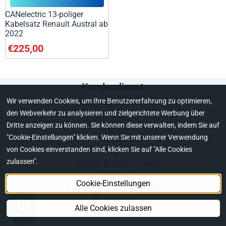
CANelectric 13-poliger
Kabelsatz Renault Austral ab
2022
€
225,00
Kundendienst
Wir verwenden Cookies, um Ihre Benutzererfahrung zu optimieren,
Mehrwertsteuerfreie Käufe
den Webverkehr zu analysieren und zielgerichtete Werbung über
Mein Konto
Dritte anzeigen zu können. Sie können diese verwalten, indem Sie auf
Kontakt
"Cookie-Einstellungen" klicken. Wenn Sie mit unserer Verwendung
Bezahlen
von Cookies einverstanden sind, klicken Sie auf "Alle Cookies
Montagepartner
zulassen".
Häufig gestellte Fragen
Versand
Cookie-Einstellungen
Easy Module Handbuch
Garantie
Alle Cookies zulassen
Burghof-Importeur