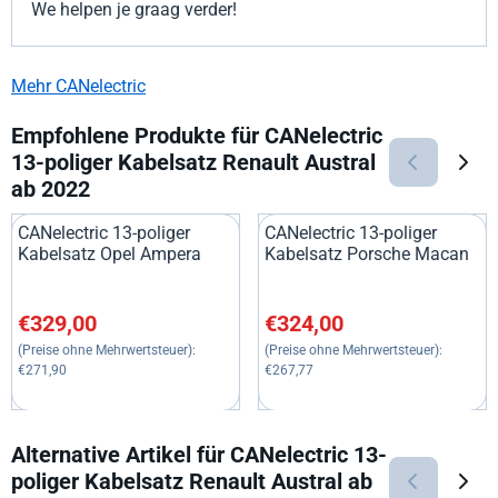
We helpen je graag verder!
Mehr CANelectric
Empfohlene Produkte für
CANelectric
13-poliger Kabelsatz Renault Austral
ab 2022
CANelectric 13-poliger
CANelectric 13-poliger
Kabelsatz Opel Ampera
Kabelsatz Porsche Macan
Preis: 329,00, ohne MwSt.: 271,90
Preis: 324,00, ohne MwSt.: 26
€329,00
€324,00
(Preise ohne Mehrwertsteuer):
(Preise ohne Mehrwertsteuer):
€271,90
€267,77
Alternative Artikel für
CANelectric 13-
poliger Kabelsatz Renault Austral ab