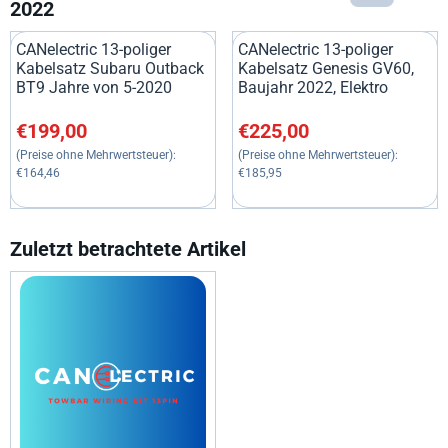
2022
CANelectric 13-poliger
CANelectric 13-poliger
Kabelsatz Subaru Outback
Kabelsatz Genesis GV60,
BT9 Jahre von 5-2020
Baujahr 2022, Elektro
Preis: 199,00, ohne MwSt.: 164,46
Preis: 225,00, ohne MwSt.: 18
€199,00
€225,00
(Preise ohne Mehrwertsteuer):
(Preise ohne Mehrwertsteuer):
€164,46
€185,95
Zuletzt betrachtete Artikel