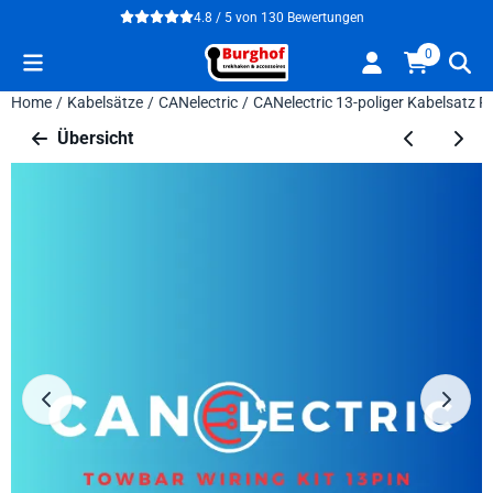
Cookie-Einstellungen verfügbar. Einstellungen wählen oder alle
4.8 / 5
von
130
Bewertungen
0
Home
/
Kabelsätze
/
CANelectric
/
CANelectric 13-poliger Kabelsatz R
Übersicht