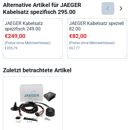
Alternative Artikel für
JAEGER
Kabelsatz spezifisch 295.00
JAEGER Kabelsatz
JAEGER Kabelsatz speziell
spezifisch 249.00
82.00
Preis: 249,00, ohne MwSt.: 205,79
Preis: 82,00, ohne MwSt.: 67,
€249,00
€82,00
(Preise ohne Mehrwertsteuer):
(Preise ohne Mehrwertsteuer):
€205,79
€67,77
Zuletzt betrachtete Artikel