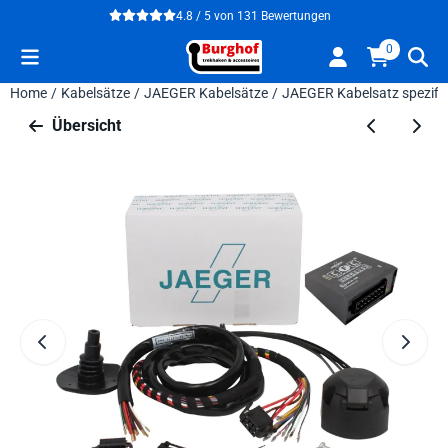
Cookie-Einstellungen verfügbar. Einstellungen wählen oder alle
4.8 / 5
von
131
Bewertungen
0
Home
/
Kabelsätze
/
JAEGER Kabelsätze
/
JAEGER Kabelsatz spezifi
Übersicht