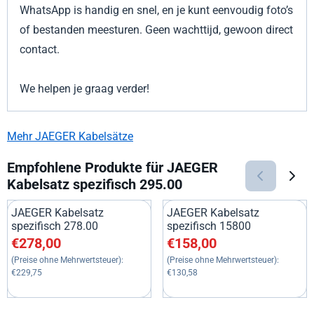
WhatsApp is handig en snel, en je kunt eenvoudig foto’s
of bestanden meesturen. Geen wachttijd, gewoon direct
contact.
We helpen je graag verder!
Mehr JAEGER Kabelsätze
Empfohlene Produkte für
JAEGER
Kabelsatz spezifisch 295.00
JAEGER Kabelsatz
JAEGER Kabelsatz
spezifisch 278.00
spezifisch 15800
Preis: 278,00, ohne MwSt.: 229,75
Preis: 158,00, ohne MwSt.: 13
€278,00
€158,00
(Preise ohne Mehrwertsteuer):
(Preise ohne Mehrwertsteuer):
€229,75
€130,58