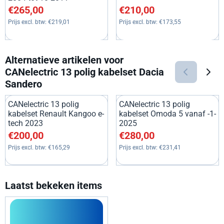
Prijs: 265,00, exclusief btw: 219,01
Prijs: 210,00, exclusief btw: 1
€265,00
€210,00
Prijs excl. btw:
€219,01
Prijs excl. btw:
€173,55
Alternatieve artikelen voor
CANelectric 13 polig kabelset Dacia
Sandero
CANelectric 13 polig
CANelectric 13 polig
kabelset Renault Kangoo e-
kabelset Omoda 5 vanaf -1-
tech 2023
2025
Prijs: 200,00, exclusief btw: 165,29
Prijs: 280,00, exclusief btw: 2
€200,00
€280,00
Prijs excl. btw:
€165,29
Prijs excl. btw:
€231,41
Laatst bekeken items