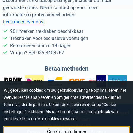
assortiment trekhaakoplossingen, inclusief op maat
gemaakte opties. Neem contact op voor meer
informatie en professioneel advies.
Lees meer over ons
90+ merken trekhaken beschikbaar
Trekhaken voor exclusieve voertuigen
Retourneren binnen 14 dagen
Vragen? Bel 026-8403767
Betaalmethoden
Wij gebruiken cookies om uw gebruikservaring te optimaliseren, het
webverkeer te analyseren en om gerichte advertenties te kunnen
tonen via derde partijen. U kunt deze beheren door op "Cookie
KvK: 68714661 - Btw: NL001397859B48
instellingen" te klikken. Als u akkoord gaat met ons gebruik van
©
2026
Burghof Trekhaken | Alle prijzen op deze website zijn inclusief
cookies, klikt u op "Alle cookies toestaan".
21% BTW | SSL certificaat
NL69 RABO 0378 0727 06
Cookie instellingen
Privacy
-
Algemene Voorwaarden
-
Sitemap