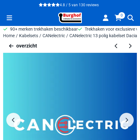
Cookievoorkeuren zijn beschikbaar. Kies instellingen of sta alle 
4.8 / 5
van
130
reviews
0
90+ merken trekhaken beschikbaar
Trekhaken voor exclusieve v
Home
/
Kabelsets
/
CANelectric
/
CANelectric 13 polig kabelset Dacia
overzicht