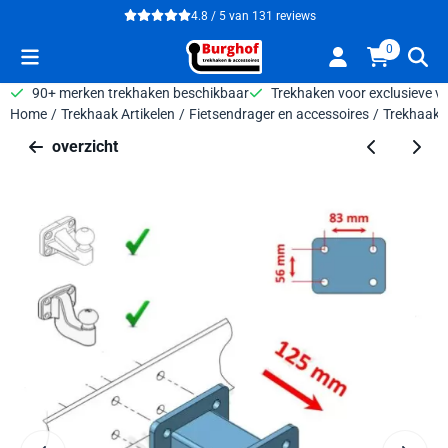
Cookievoorkeuren zijn beschikbaar. Kies instellingen of sta alle 
4.8 / 5
van
131
reviews
0
90+ merken trekhaken beschikbaar
Trekhaken voor exclusieve v
Home
/
Trekhaak Artikelen
/
Fietsendrager en accessoires
/
Trekhaak f
overzicht