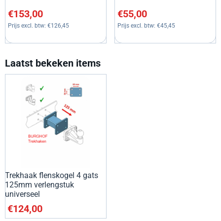
Prijs: 153,00, exclusief btw: 126,45
Prijs: 55,00, exclusief btw: 45
€153,00
€55,00
Prijs excl. btw:
€126,45
Prijs excl. btw:
€45,45
Laatst bekeken items
Trekhaak flenskogel 4 gats
125mm verlengstuk
universeel
€
124,00