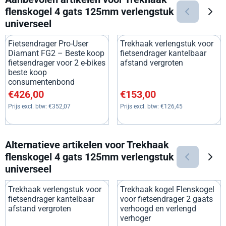
flenskogel 4 gats 125mm verlengstuk
universeel
Fietsendrager Pro-User
Trekhaak verlengstuk voor
Diamant FG2 – Beste koop
fietsendrager kantelbaar
fietsendrager voor 2 e-bikes
afstand vergroten
beste koop
consumentenbond
Prijs: 426,00, exclusief btw: 352,07
Prijs: 153,00, exclusief btw: 1
€426,00
€153,00
Prijs excl. btw:
€352,07
Prijs excl. btw:
€126,45
Alternatieve artikelen voor
Trekhaak
flenskogel 4 gats 125mm verlengstuk
universeel
Trekhaak verlengstuk voor
Trekhaak kogel Flenskogel
fietsendrager kantelbaar
voor fietsendrager 2 gaats
afstand vergroten
verhoogd en verlengd
verhoger