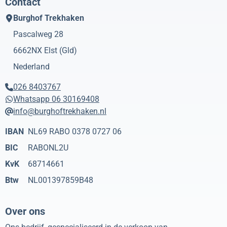
Contact
Burghof Trekhaken
Pascalweg 28
6662NX
Elst (Gld)
Nederland
026 8403767
Whatsapp 06 30169408
info@burghoftrekhaken.nl
IBAN
NL69 RABO 0378 0727 06
BIC
RABONL2U
KvK
68714661
Btw
NL001397859B48
Over ons