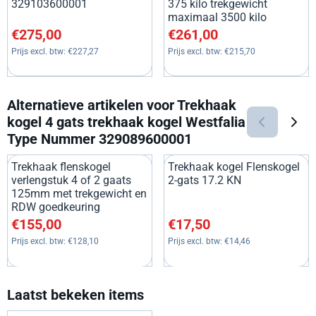
329103600001
375 kilo trekgewicht
maximaal 3500 kilo
Prijs: 275,00, exclusief btw: 227,27
Prijs: 261,00, exclusief btw: 2
€275,00
€261,00
Prijs excl. btw:
€227,27
Prijs excl. btw:
€215,70
Alternatieve artikelen voor
Trekhaak
kogel 4 gats trekhaak kogel Westfalia
Type Nummer 329089600001
Trekhaak flenskogel
Trekhaak kogel Flenskogel
verlengstuk 4 of 2 gaats
2-gats 17.2 KN
125mm met trekgewicht en
RDW goedkeuring
Prijs: 155,00, exclusief btw: 128,10
Prijs: 17,50, exclusief btw: 14
€155,00
€17,50
Prijs excl. btw:
€128,10
Prijs excl. btw:
€14,46
Laatst bekeken items