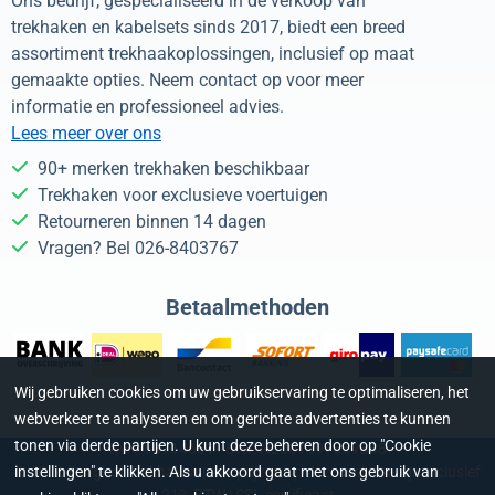
Ons bedrijf, gespecialiseerd in de verkoop van
trekhaken en kabelsets sinds 2017, biedt een breed
assortiment trekhaakoplossingen, inclusief op maat
gemaakte opties. Neem contact op voor meer
informatie en professioneel advies.
Lees meer over ons
90+ merken trekhaken beschikbaar
Trekhaken voor exclusieve voertuigen
Retourneren binnen 14 dagen
Vragen? Bel 026-8403767
Betaalmethoden
Wij gebruiken cookies om uw gebruikservaring te optimaliseren, het
webverkeer te analyseren en om gerichte advertenties te kunnen
tonen via derde partijen. U kunt deze beheren door op "Cookie
KvK: 68714661 - Btw: NL001397859B48
instellingen" te klikken. Als u akkoord gaat met ons gebruik van
©
2026
Burghof Trekhaken | Alle prijzen op deze website zijn inclusief