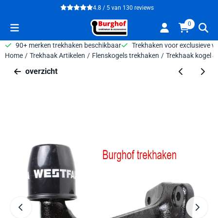
Cookievoorkeuren zijn beschikbaar. Kies instellingen of sta alle 
4.8 / 5
van
130
reviews
0
90+ merken trekhaken beschikbaar
Trekhaken voor exclusieve v
Home
/
Trekhaak Artikelen
/
Flenskogels trekhaken
/
Trekhaak kogel 
overzicht