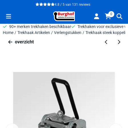
Cookievoorkeuren zijn beschikbaar. Kies instellingen of sta alle 
4.8 / 5
van
131
reviews
0
90+ merken trekhaken beschikbaar
Trekhaken voor exclusieve v
Home
/
Trekhaak Artikelen
/
Verlengstukken
/
Trekhaak steek koppelin
overzicht