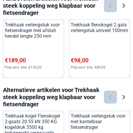
steek koppeling weg klapbaar voor
fietsendrager
Trekhaak verlengstuk voor
Trekhaak flenskogel 2 gats
fietsendrager met afsluit
verlengstuk univeel 100mm
hendel lengte 250 mm
Prijs: 189,00, exclusief btw: 156,20
Prijs: 98,00, exclusief btw: 80
€189,00
€98,00
Prijs excl. btw:
€156,20
Prijs excl. btw:
€80,99
Alternatieve artikelen voor
Trekhaak
steek koppeling weg klapbaar voor
fietsendrager
Trekhaak kogel Flenskogel
Trekhaak verlengstuk voor
2-gaats 20.55 kN 350 KG
niet kantelbaar
kogeldruk 3500 kg
fietsendrager
trekgewicht verzwaarde