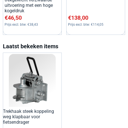
uitvoering met een hoge
kogeldruk
Prijs: 46,50, exclusief btw: 38,43
Prijs: 138,00, exclusief btw: 1
€46,50
€138,00
Prijs excl. btw:
€38,43
Prijs excl. btw:
€114,05
Laatst bekeken items
Trekhaak steek koppeling
weg klapbaar voor
fietsendrager