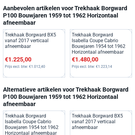
Aanbevolen artikelen voor
Trekhaak Borgward
P100 Bouwjaren 1959 tot 1962 Horizontaal
afneembaar
Trekhaak Borgward BX5
Trekhaak Borgward
vanaf 2017 verticaal
Isabella Coupe Cabrio
afneembaar
Bouwjaren 1954 tot 1962
Horizontaal afneembaar
Prijs: 1 225,00, exclusief btw: 1 012,40
Prijs: 1 480,00, exclusief btw:
€1.225,00
€1.480,00
Prijs excl. btw:
€1.012,40
Prijs excl. btw:
€1.223,14
Alternatieve artikelen voor
Trekhaak Borgward
P100 Bouwjaren 1959 tot 1962 Horizontaal
afneembaar
Trekhaak Borgward
Trekhaak Borgward BX5
Isabella Coupe Cabrio
vanaf 2017 verticaal
Bouwjaren 1954 tot 1962
afneembaar
Horizontaal afneembaar