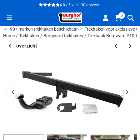
Cookievoorkeuren zijn beschikbaar. Kies instellingen of sta alle 
4.8 / 5
van
130
reviews
0
90+ merken trekhaken beschikbaar
Trekhaken voor exclusieve v
Home
/
Trekhaken
/
Borgward trekhaken
/
Trekhaak Borgward P100 B
overzicht