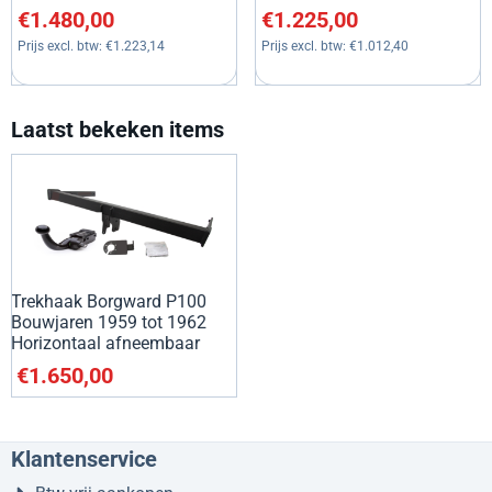
Prijs: 1 480,00, exclusief btw: 1 223,14
Prijs: 1 225,00, exclusief btw:
€1.480,00
€1.225,00
Prijs excl. btw:
€1.223,14
Prijs excl. btw:
€1.012,40
Laatst bekeken items
Trekhaak Borgward P100
Bouwjaren 1959 tot 1962
Horizontaal afneembaar
€
1.650,00
Klantenservice