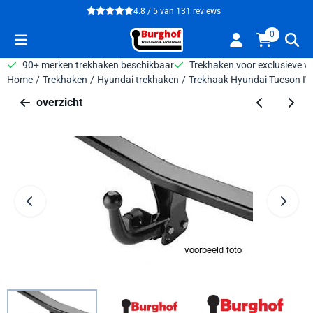
Cookievoorkeuren zijn beschikbaar. Kies instellingen of sta alle 
4.8 / 5
van
131
reviews
0
90+ merken trekhaken beschikbaar
Trekhaken voor exclusieve v
Home
/
Trekhaken
/
Hyundai trekhaken
/
Trekhaak Hyundai Tucson IV
overzicht