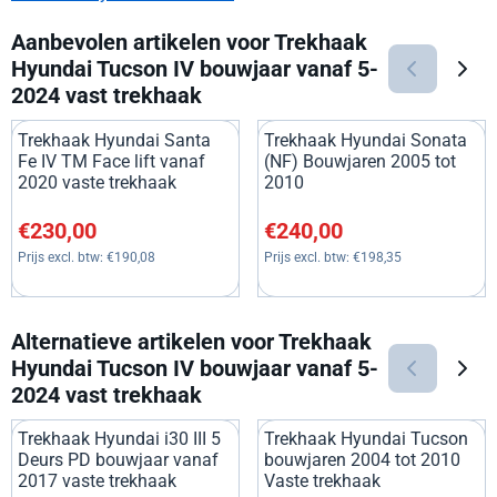
Aanbevolen artikelen voor
Trekhaak
Hyundai Tucson IV bouwjaar vanaf 5-
2024 vast trekhaak
Trekhaak Hyundai Santa
Trekhaak Hyundai Sonata
Fe IV TM Face lift vanaf
(NF) Bouwjaren 2005 tot
2020 vaste trekhaak
2010
Prijs: 230,00, exclusief btw: 190,08
Prijs: 240,00, exclusief btw: 1
€230,00
€240,00
Prijs excl. btw:
€190,08
Prijs excl. btw:
€198,35
Alternatieve artikelen voor
Trekhaak
Hyundai Tucson IV bouwjaar vanaf 5-
2024 vast trekhaak
Trekhaak Hyundai i30 III 5
Trekhaak Hyundai Tucson
Deurs PD bouwjaar vanaf
bouwjaren 2004 tot 2010
2017 vaste trekhaak
Vaste trekhaak