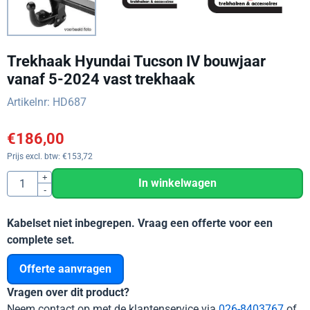
Trekhaak Hyundai Tucson IV bouwjaar
vanaf 5-2024 vast trekhaak
Artikelnr:
HD687
€
186,00
Prijs excl. btw:
€
153,72
Aantal
+
In winkelwagen
-
Kabelset niet inbegrepen. Vraag een offerte voor een
complete set.
Offerte aanvragen
Vragen over dit product?
Neem contact op met de klantenservice via
026-8403767
of