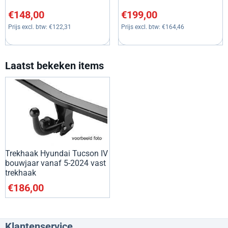
Prijs: 148,00, exclusief btw: 122,31
Prijs: 199,00, exclusief btw: 1
€148,00
€199,00
Prijs excl. btw:
€122,31
Prijs excl. btw:
€164,46
Laatst bekeken items
Trekhaak Hyundai Tucson IV
bouwjaar vanaf 5-2024 vast
trekhaak
€
186,00
Klantenservice