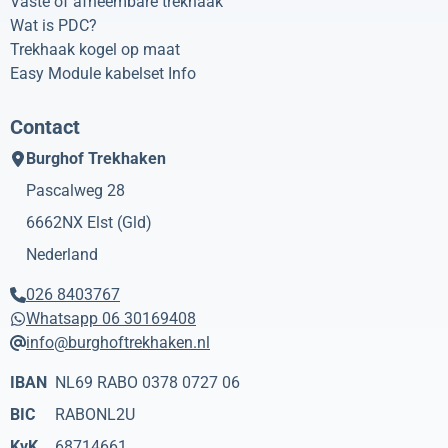
Vaste of afneembare trekhaak
Wat is PDC?
Trekhaak kogel op maat
Easy Module kabelset Info
Contact
Burghof Trekhaken
Pascalweg 28
6662NX
Elst (Gld)
Nederland
026 8403767
Whatsapp 06 30169408
info@burghoftrekhaken.nl
IBAN
NL69 RABO 0378 0727 06
BIC
RABONL2U
KvK
68714661