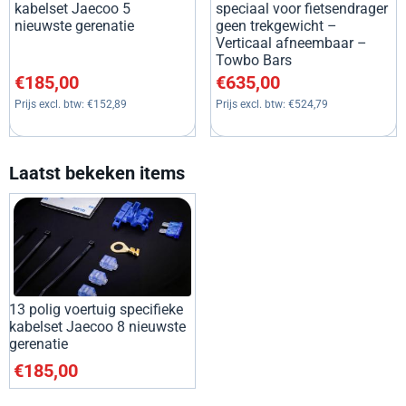
kabelset Jaecoo 5
speciaal voor fietsendrager
nieuwste gerenatie
geen trekgewicht –
Verticaal afneembaar –
Towbo Bars
Prijs: 185,00, exclusief btw: 152,89
Prijs: 635,00, exclusief btw: 5
€185,00
€635,00
Prijs excl. btw:
€152,89
Prijs excl. btw:
€524,79
Laatst bekeken items
13 polig voertuig specifieke
kabelset Jaecoo 8 nieuwste
gerenatie
€
185,00