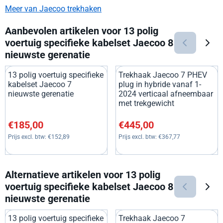
Meer van Jaecoo trekhaken
Aanbevolen artikelen voor
13 polig
voertuig specifieke kabelset Jaecoo 8
nieuwste gerenatie
13 polig voertuig specifieke
Trekhaak Jaecoo 7 PHEV
kabelset Jaecoo 7
plug in hybride vanaf 1-
nieuwste gerenatie
2024 verticaal afneembaar
met trekgewicht
Prijs: 185,00, exclusief btw: 152,89
Prijs: 445,00, exclusief btw: 3
€185,00
€445,00
Prijs excl. btw:
€152,89
Prijs excl. btw:
€367,77
Alternatieve artikelen voor
13 polig
voertuig specifieke kabelset Jaecoo 8
nieuwste gerenatie
13 polig voertuig specifieke
Trekhaak Jaecoo 7