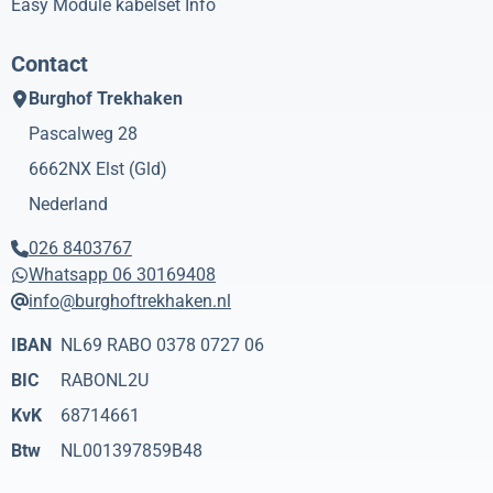
Easy Module kabelset Info
Contact
Burghof Trekhaken
Pascalweg 28
6662NX
Elst (Gld)
Nederland
026 8403767
Whatsapp 06 30169408
info@burghoftrekhaken.nl
IBAN
NL69 RABO 0378 0727 06
BIC
RABONL2U
KvK
68714661
Btw
NL001397859B48