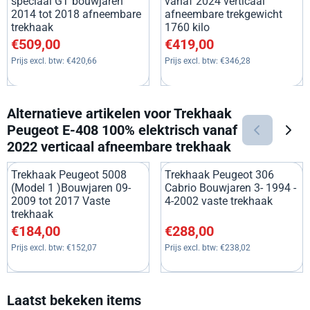
speciaal GT bouwjaren
vanaf 2024 verticaal
2014 tot 2018 afneembare
afneembare trekgewicht
trekhaak
1760 kilo
Prijs: 509,00, exclusief btw: 420,66
Prijs: 419,00, exclusief btw: 3
€509,00
€419,00
Prijs excl. btw:
€420,66
Prijs excl. btw:
€346,28
Alternatieve artikelen voor
Trekhaak
Peugeot E-408 100% elektrisch vanaf
2022 verticaal afneembare trekhaak
Trekhaak Peugeot 5008
Trekhaak Peugeot 306
(Model 1 )Bouwjaren 09-
Cabrio Bouwjaren 3- 1994 -
2009 tot 2017 Vaste
4-2002 vaste trekhaak
trekhaak
Prijs: 184,00, exclusief btw: 152,07
Prijs: 288,00, exclusief btw: 2
€184,00
€288,00
Prijs excl. btw:
€152,07
Prijs excl. btw:
€238,02
Laatst bekeken items