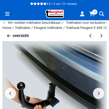
Cookievoorkeuren zijn beschikbaar. Kies instellingen of sta alle 
4.8 / 5
van
131
reviews
0
90+ merken trekhaken beschikbaar
Trekhaken voor exclusieve v
Home
/
Trekhaken
/
Peugeot trekhaken
/
Trekhaak Peugeot E-408 100%
overzicht