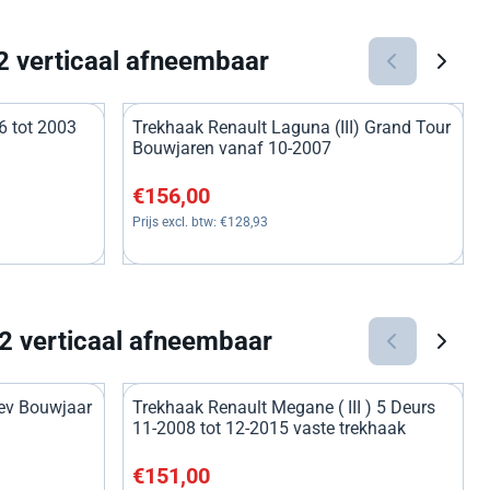
2 verticaal afneembaar
6 tot 2003
Trekhaak Renault Laguna (III) Grand Tour
Bouwjaren vanaf 10-2007
119,42
Prijs: 156,00, exclusief btw: 128,93
€156,00
Prijs excl. btw:
€128,93
2 verticaal afneembaar
ev Bouwjaar
Trekhaak Renault Megane ( III ) 5 Deurs
11-2008 tot 12-2015 vaste trekhaak
153,72
Prijs: 151,00, exclusief btw: 124,79
€151,00