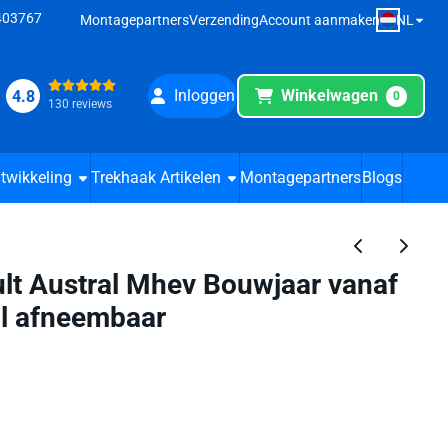
8403767
NL
Montagepartners
Verzending
Account aanmaken
Inloggen
Winkelwagen
4.8
0
130 reviews
twikkeling
Trekhaak Artikelen
Montagepartners
Blogs
lt Austral Mhev Bouwjaar vanaf
al afneembaar