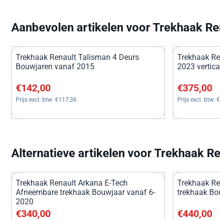
Aanbevolen artikelen voor
Trekhaak Re
Trekhaak Renault Talisman 4 Deurs
Trekhaak Re
Bouwjaren vanaf 2015
2023 vertic
Prijs: 142,00, exclusief btw: 117,36
Prijs: 375,00
€142,00
€375,00
Prijs excl. btw:
€117,36
Prijs excl. btw:
€
Alternatieve artikelen voor
Trekhaak Re
Trekhaak Renault Arkana E-Tech
Trekhaak Re
Afneembare trekhaak Bouwjaar vanaf 6-
trekhaak Bo
2020
Prijs: 340,00, exclusief btw: 280,99
Prijs: 440,00
€340,00
€440,00