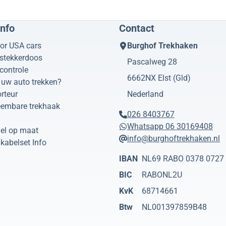
info
Contact
or USA cars
Burghof Trekhaken
 stekkerdoos
Pascalweg 28
controle
6662NX
Elst (Gld)
uw auto trekken?
rteur
Nederland
eembare trekhaak
026 8403767
Whatsapp 06 30169408
el op maat
info@burghoftrekhaken.nl
kabelset Info
IBAN
NL69 RABO 0378 0727
BIC
RABONL2U
KvK
68714661
Btw
NL001397859B48