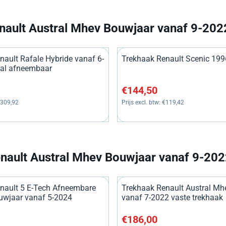
nault Austral Mhev Bouwjaar vanaf 9-202
nault Rafale Hybride vanaf 6-
Trekhaak Renault Scenic 199
aal afneembaar
, exclusief btw: 309,92
Prijs: 144,50, exclusief btw: 
€144,50
309,92
Prijs excl. btw:
€119,42
nault Austral Mhev Bouwjaar vanaf 9-202
nault 5 E-Tech Afneembare
Trekhaak Renault Austral Mh
uwjaar vanaf 5-2024
vanaf 7-2022 vaste trekhaak
, exclusief btw: 363,64
Prijs: 186,00, exclusief btw: 
€186,00