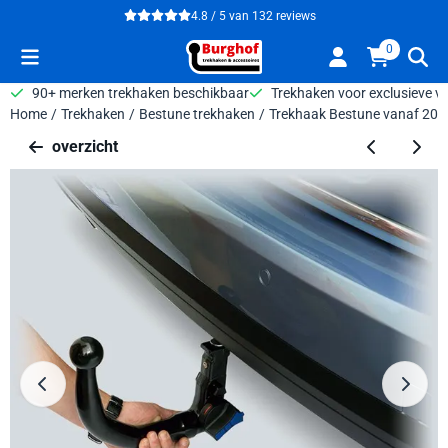
Cookievoorkeuren zijn beschikbaar. Kies instellingen of sta alle 
4.8 / 5
van
132
reviews
0
90+ merken trekhaken beschikbaar
Trekhaken voor exclusieve v
Home
/
Trekhaken
/
Bestune trekhaken
/
Trekhaak Bestune vanaf 2023
overzicht