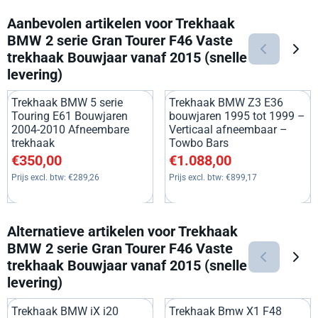
Aanbevolen artikelen voor
Trekhaak
BMW 2 serie Gran Tourer F46 Vaste
trekhaak Bouwjaar vanaf 2015 (snelle
levering)
Trekhaak BMW 5 serie
Trekhaak BMW Z3 E36
Touring E61 Bouwjaren
bouwjaren 1995 tot 1999 –
2004-2010 Afneembare
Verticaal afneembaar –
trekhaak
Towbo Bars
Prijs: 350,00, exclusief btw: 289,26
Prijs: 1 088,00, exclusief btw:
€350,00
€1.088,00
Prijs excl. btw:
€289,26
Prijs excl. btw:
€899,17
Alternatieve artikelen voor
Trekhaak
BMW 2 serie Gran Tourer F46 Vaste
trekhaak Bouwjaar vanaf 2015 (snelle
levering)
Trekhaak BMW iX i20
Trekhaak Bmw X1 F48