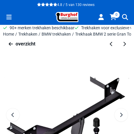
Cookievoorkeuren zijn beschikbaar. Kies instellingen of sta alle 
4.8 / 5
van
130
reviews
0
90+ merken trekhaken beschikbaar
Trekhaken voor exclusieve v
Home
/
Trekhaken
/
BMW trekhaken
/
Trekhaak BMW 2 serie Gran Tour
overzicht