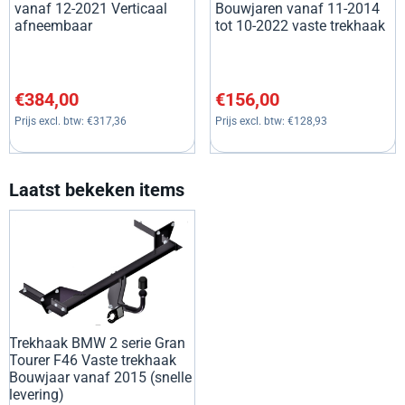
vanaf 12-2021 Verticaal
Bouwjaren vanaf 11-2014
afneembaar
tot 10-2022 vaste trekhaak
Prijs: 384,00, exclusief btw: 317,36
Prijs: 156,00, exclusief btw: 1
€384,00
€156,00
Prijs excl. btw:
€317,36
Prijs excl. btw:
€128,93
Laatst bekeken items
Trekhaak BMW 2 serie Gran
Tourer F46 Vaste trekhaak
Bouwjaar vanaf 2015 (snelle
levering)