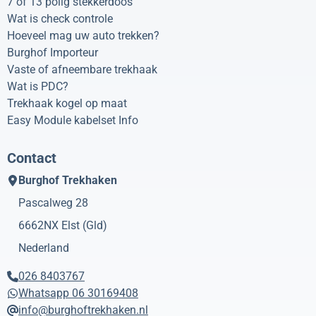
7 of 13 polig stekkerdoos
Wat is check controle
Hoeveel mag uw auto trekken?
Burghof Importeur
Vaste of afneembare trekhaak
Wat is PDC?
Trekhaak kogel op maat
Easy Module kabelset Info
Contact
Burghof Trekhaken
Pascalweg 28
6662NX
Elst (Gld)
Nederland
026 8403767
Whatsapp 06 30169408
info@burghoftrekhaken.nl