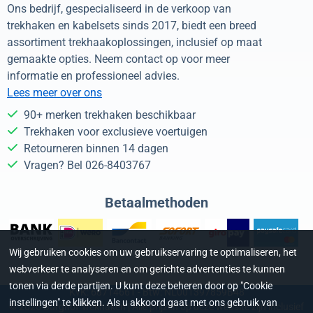
Ons bedrijf, gespecialiseerd in de verkoop van
trekhaken en kabelsets sinds 2017, biedt een breed
assortiment trekhaakoplossingen, inclusief op maat
gemaakte opties. Neem contact op voor meer
informatie en professioneel advies.
Lees meer over ons
90+ merken trekhaken beschikbaar
Trekhaken voor exclusieve voertuigen
Retourneren binnen 14 dagen
Vragen? Bel 026-8403767
Betaalmethoden
Wij gebruiken cookies om uw gebruikservaring te optimaliseren, het
webverkeer te analyseren en om gerichte advertenties te kunnen
tonen via derde partijen. U kunt deze beheren door op "Cookie
KvK: 68714661 - Btw: NL001397859B48
instellingen" te klikken. Als u akkoord gaat met ons gebruik van
©
2026
Burghof Trekhaken | Alle prijzen op deze website zijn inclusief