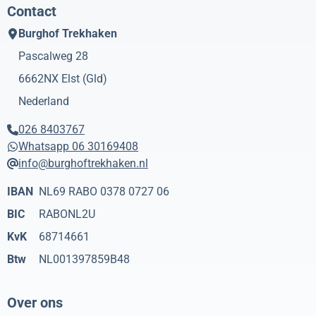
Contact
Burghof Trekhaken
Pascalweg 28
6662NX
Elst (Gld)
Nederland
026 8403767
Whatsapp 06 30169408
info@burghoftrekhaken.nl
IBAN
NL69 RABO 0378 0727 06
BIC
RABONL2U
KvK
68714661
Btw
NL001397859B48
Over ons