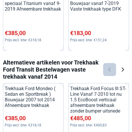
speciaal Titanium vanaf 9-
Bouwjaar vanaf 7-2019
2019 Afneembare trekhaak
Vaste trekhaak type DFK
Prijs: 385,00, exclusief btw: 318,18
Prijs: 183,00, exclusief btw: 1
€385,00
€183,00
Prijs excl. btw:
€318,18
Prijs excl. btw:
€151,24
Alternatieve artikelen voor
Trekhaak
Ford Transit Bestelwagen vaste
trekhaak vanaf 2014
Trekhaak Ford Mondeo (
Trekhaak Ford Focus III ST-
Sedan en Sportbreak )
Line Vanaf 7-2010 tot nu
Bouwjaar 2007 tot 2014
1.5 EcoBoost verticaal
Afneembare trekhaak
afneembare trekhaak
zonder bumper uitsnede
Prijs: 385,00, exclusief btw: 318,18
Prijs: 485,00, exclusief btw: 4
€385,00
€485,00
Prijs excl. btw:
€318,18
Prijs excl. btw:
€400,83