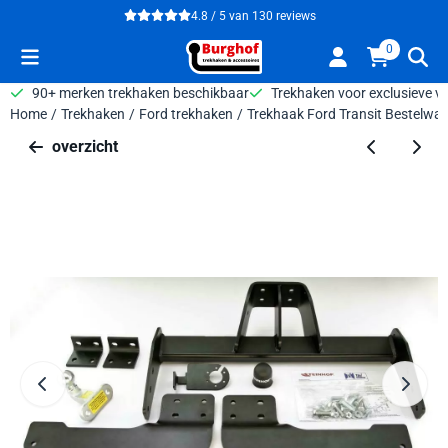
Cookievoorkeuren zijn beschikbaar. Kies instellingen of sta alle 
4.8 / 5
van
130
reviews
0
90+ merken trekhaken beschikbaar
Trekhaken voor exclusieve v
Home
/
Trekhaken
/
Ford trekhaken
/
Trekhaak Ford Transit Bestelwa
overzicht