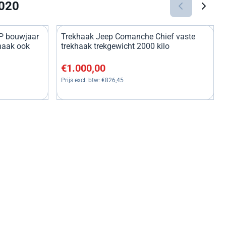
2020
P bouwjaar
Trekhaak Jeep Comanche Chief vaste
haak ook
trekhaak trekgewicht 2000 kilo
276,86
Prijs: 1 000,00, exclusief btw: 826,45
€1.000,00
Prijs excl. btw:
€826,45