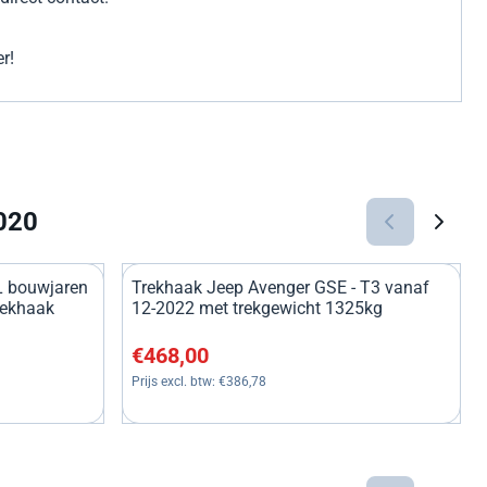
r!
020
L bouwjaren
Trekhaak Jeep Avenger GSE - T3 vanaf
rekhaak
12-2022 met trekgewicht 1325kg
224,79
Prijs: 468,00, exclusief btw: 386,78
€468,00
Prijs excl. btw:
€386,78