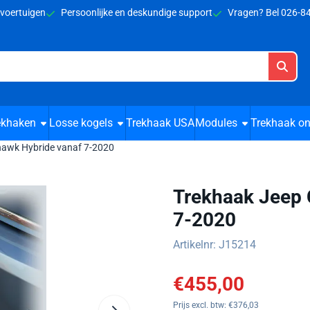
cookies toe.
 voertuigen
Persoonlijke en deskundige support
Vragen? Bel 026-
ekhaken
Losse kogels
Trekhaak USA
Modules
Trekhaak on
hawk Hybride vanaf 7-2020
Trekhaak Jeep 
7-2020
Artikelnr:
J15214
€
455,00
Prijs excl. btw:
€
376,03