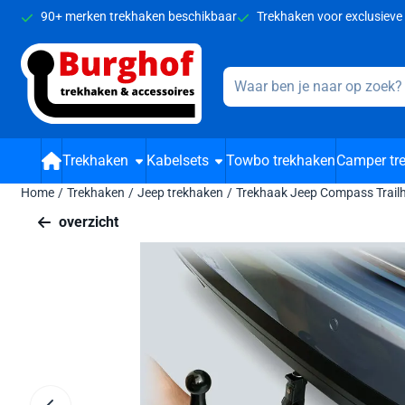
Cookievoorkeuren zijn beschikbaar. Kies instellingen of sta alle 
90+ merken trekhaken beschikbaar
Trekhaken voor exclusieve
Zoeken
Trekhaken
Kabelsets
Towbo trekhaken
Camper tr
Home
/
Trekhaken
/
Jeep trekhaken
/
Trekhaak Jeep Compass Trail
overzicht