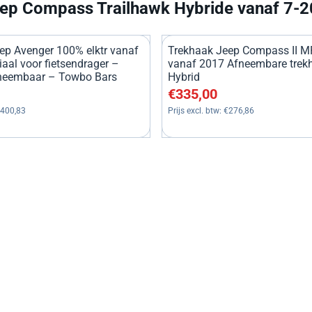
ep Compass Trailhawk Hybride vanaf 7-
ep Avenger 100% elktr vanaf
Trekhaak Jeep Compass II M
aal voor fietsendrager –
vanaf 2017 Afneembare trek
fneembaar – Towbo Bars
Hybrid
, exclusief btw: 400,83
Prijs: 335,00, exclusief btw: 
€335,00
400,83
Prijs excl. btw:
€276,86