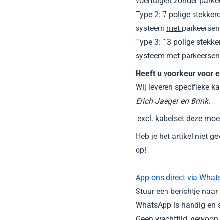
voertuigen
zonder
parke
Type 2: 7 polige stekke
systeem
met
parkeerse
Type 3: 13 polige stekk
systeem
met
parkeersen
Heeft u voorkeur voor e
Wij leveren specifieke k
Erich Jaeger en Brink.
excl. kabelset deze moe
Heb je het artikel niet 
op!
App ons direct via What
Stuur een berichtje naa
WhatsApp is handig en s
Geen wachttijd, gewoon d