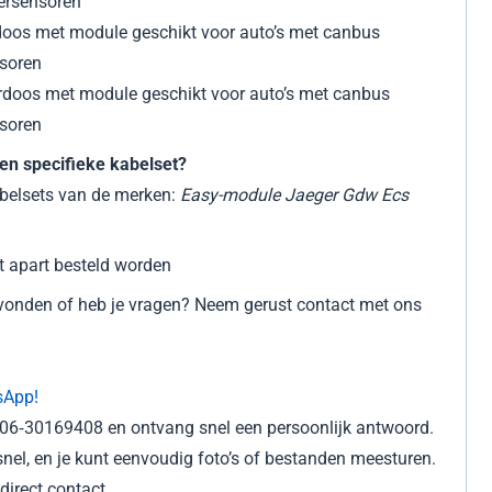
ersensoren
rdoos met module geschikt voor auto’s met canbus
nsoren
erdoos met module geschikt voor auto’s met canbus
soren
en specifieke kabelset?
abelsets van de merken:
Easy-module Jaeger Gdw Ecs
t apart besteld worden
gevonden of heb je vragen? Neem gerust contact met ons
sApp!
r 06‑30169408 en ontvang snel een persoonlijk antwoord.
nel, en je kunt eenvoudig foto’s of bestanden meesturen.
irect contact.