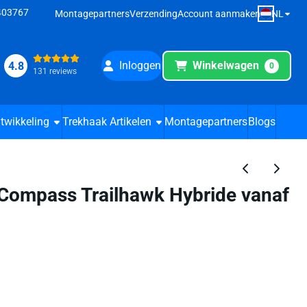
8403767
NL
Montagepartners
Verzending
Account aanmaken
Inloggen
Winkelwagen
4.8
0
131 reviews
twikkeling
Trekhaak Artikelen
Montagepartners
Blogs
Compass Trailhawk Hybride vanaf