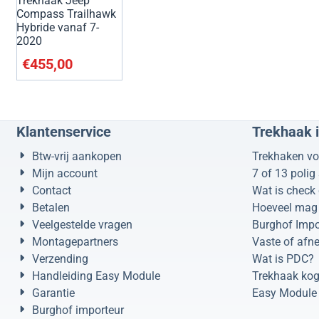
Trekhaak Jeep
Compass Trailhawk
Hybride vanaf 7-
2020
€
455,00
Klantenservice
Trekhaak 
Btw-vrij aankopen
Trekhaken vo
Mijn account
7 of 13 polig
Contact
Wat is check 
Betalen
Hoeveel mag 
Veelgestelde vragen
Burghof Impo
Montagepartners
Vaste of afn
Verzending
Wat is PDC?
Handleiding Easy Module
Trekhaak kog
Garantie
Easy Module 
Burghof importeur