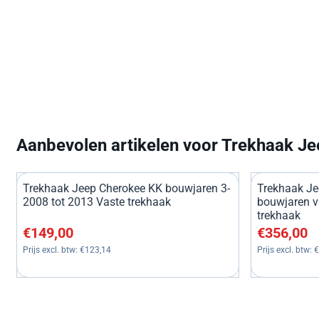
Aanbevolen artikelen voor
Trekhaak Je
Trekhaak Jeep Cherokee KK bouwjaren 3-
Trekhaak Je
2008 tot 2013 Vaste trekhaak
bouwjaren 
trekhaak
Prijs: 149,00, exclusief btw: 123,14
Prijs: 356,00
€149,00
€356,00
Prijs excl. btw:
€123,14
Prijs excl. btw:
€