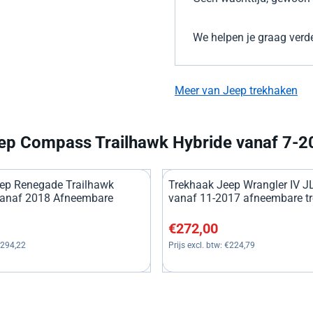
We helpen je graag verde
Meer van Jeep trekhaken
ep Compass Trailhawk Hybride vanaf 7-2
ep Renegade Trailhawk
Trekhaak Jeep Wrangler IV J
vanaf 2018 Afneembare
vanaf 11-2017 afneembare t
, exclusief btw: 294,22
Prijs: 272,00, exclusief btw: 
€272,00
294,22
Prijs excl. btw:
€224,79