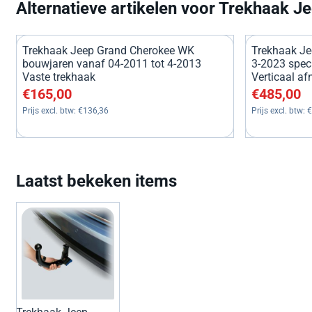
Alternatieve artikelen voor
Trekhaak Je
Trekhaak Jeep Grand Cherokee WK
Trekhaak Je
bouwjaren vanaf 04-2011 tot 4-2013
3-2023 speci
Vaste trekhaak
Verticaal a
Prijs: 165,00, exclusief btw: 136,36
Prijs: 485,00
€165,00
€485,00
Prijs excl. btw:
€136,36
Prijs excl. btw:
€
Laatst bekeken items