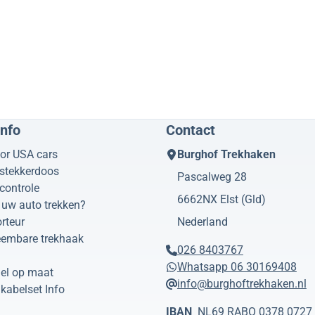
info
Contact
or USA cars
Burghof Trekhaken
 stekkerdoos
Pascalweg 28
controle
6662NX
Elst (Gld)
uw auto trekken?
rteur
Nederland
eembare trekhaak
026 8403767
Whatsapp 06 30169408
el op maat
info@burghoftrekhaken.nl
kabelset Info
IBAN
NL69 RABO 0378 0727