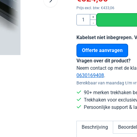
Prijs excl. btw:
€
433,06
Aantal
+
-
Kabelset niet inbegrepen. 
Offerte aanvragen
Vragen over dit product?
Neem contact op met de kla
0630169408
.
Bereikbaar van maandag t/m vri
90+ merken trekhaken b
Trekhaken voor exclusie
Persoonlijke support & 
Beschrijving
Beoordel