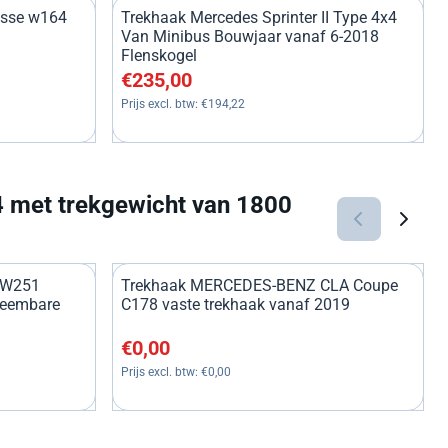
asse w164
Trekhaak Mercedes Sprinter II Type 4x4
Van Minibus Bouwjaar vanaf 6-2018
Flenskogel
219,01
Prijs: 235,00, exclusief btw: 194,22
€235,00
Prijs excl. btw:
€194,22
 met trekgewicht van 1800
e W251
Trekhaak MERCEDES-BENZ CLA Coupe
neembare
C178 vaste trekhaak vanaf 2019
286,78
Prijs: 0,00, exclusief btw: 0,00
€0,00
Prijs excl. btw:
€0,00