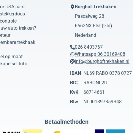
or USA cars
Burghof Trekhaken
 stekkerdoos
Pascalweg 28
controle
6662NX
Elst (Gld)
uw auto trekken?
rteur
Nederland
eembare trekhaak
026 8403767
Whatsapp 06 30169408
el op maat
info@burghoftrekhaken.nl
kabelset Info
IBAN
NL69 RABO 0378 0727
BIC
RABONL2U
KvK
68714661
Btw
NL001397859B48
Betaalmethoden