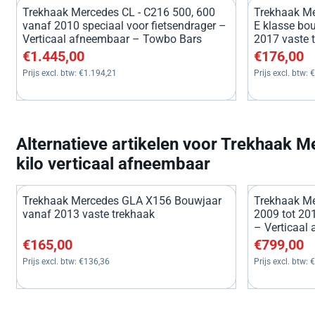
Trekhaak Mercedes CL - C216 500, 600
Trekhaak Me
vanaf 2010 speciaal voor fietsendrager –
E klasse bo
Verticaal afneembaar – Towbo Bars
2017 vaste 
Prijs: 1 445,00, exclusief btw: 1 194,21
Prijs: 176,00
€1.445,00
€176,00
Prijs excl. btw:
€1.194,21
Prijs excl. btw:
€
Alternatieve artikelen voor
Trekhaak Me
kilo verticaal afneembaar
Trekhaak Mercedes GLA X156 Bouwjaar
Trekhaak M
vanaf 2013 vaste trekhaak
2009 tot 201
– Verticaal
Prijs: 165,00, exclusief btw: 136,36
Prijs: 799,00
€165,00
€799,00
Prijs excl. btw:
€136,36
Prijs excl. btw:
€