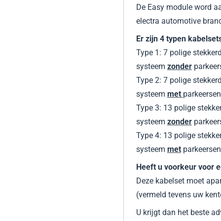
De Easy module word aa
electra automotive bran
Er zijn 4 typen kabelse
Type 1: 7 polige stekke
systeem
zonder
parkeer
Type 2: 7 polige stekke
systeem
met
parkeerse
Type 3: 13 polige stekk
systeem
zonder
parkee
Type 4: 13 polige stekk
systeem
met
parkeerse
Heeft u voorkeur voor e
Deze kabelset moet apar
(vermeld tevens uw kent
U krijgt dan het beste ad