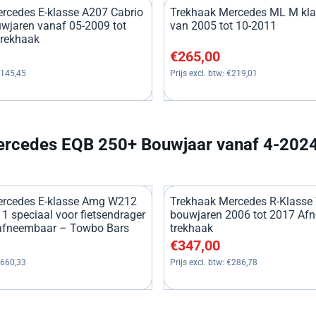
rcedes E-klasse A207 Cabrio
Trekhaak Mercedes ML M kl
uwjaren vanaf 05-2009 tot
van 2005 tot 10-2011
trekhaak
, exclusief btw: 145,45
Prijs: 265,00, exclusief btw: 
€265,00
145,45
Prijs excl. btw:
€219,01
rcedes EQB 250+ Bouwjaar vanaf 4-2024
ercedes E-klasse Amg W212
Trekhaak Mercedes R-Klass
1 speciaal voor fietsendrager
bouwjaren 2006 tot 2017 Af
 afneembaar – Towbo Bars
trekhaak
, exclusief btw: 660,33
Prijs: 347,00, exclusief btw: 
€347,00
660,33
Prijs excl. btw:
€286,78