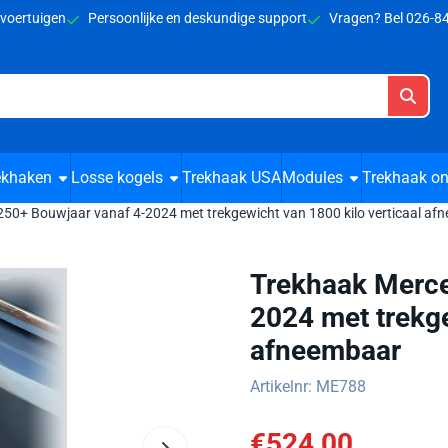
cookies toe.
 voertuigen
Persoonlijke en deskundige support
Vragen? Bel 026-
ekhaken
Losse kogels
Trekhaak USA
Modules
Trekhaak on
50+ Bouwjaar vanaf 4-2024 met trekgewicht van 1800 kilo verticaal af
Trekhaak Merce
2024 met trekge
afneembaar
Artikelnr:
ME788
€
524,00