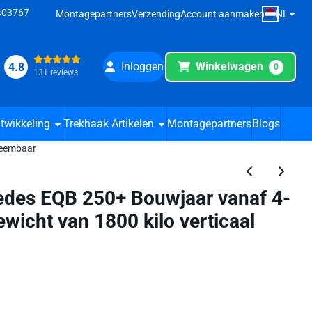
8403767
NL
Montagepartners
Verzending
Account aanmaken
Inloggen
Winkelwagen
4.8
0
131 reviews
twikkeling
Trekhaak Artikelen
Montagepartners
Blogs
neembaar
des EQB 250+ Bouwjaar vanaf 4-
wicht van 1800 kilo verticaal