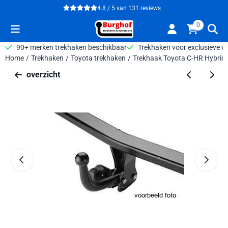
Cookievoorkeuren zijn beschikbaar. Kies instellingen of sta alle 
4.8 / 5
van
131
reviews
0
90+ merken trekhaken beschikbaar
Trekhaken voor exclusieve v
Home
/
Trekhaken
/
Toyota trekhaken
/
Trekhaak Toyota C-HR Hybrid 
overzicht