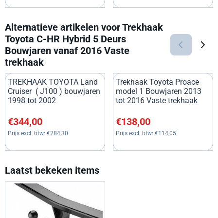
Alternatieve artikelen voor
Trekhaak
Toyota C-HR Hybrid 5 Deurs
Bouwjaren vanaf 2016 Vaste
trekhaak
TREKHAAK TOYOTA Land
Trekhaak Toyota Proace
Cruiser ( J100 ) bouwjaren
model 1 Bouwjaren 2013
1998 tot 2002
tot 2016 Vaste trekhaak
Prijs: 344,00, exclusief btw: 284,30
Prijs: 138,00, exclusief btw: 1
€344,00
€138,00
Prijs excl. btw:
€284,30
Prijs excl. btw:
€114,05
Laatst bekeken items