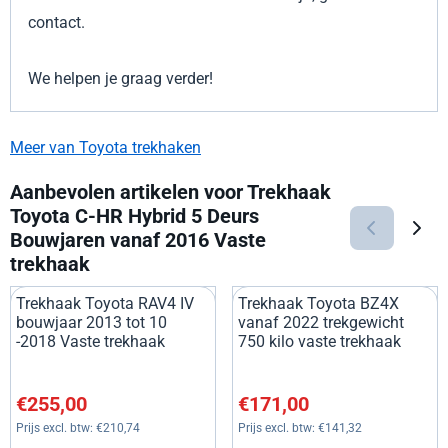
contact.
We helpen je graag verder!
Meer van Toyota trekhaken
Aanbevolen artikelen voor
Trekhaak
Toyota C-HR Hybrid 5 Deurs
Bouwjaren vanaf 2016 Vaste
trekhaak
Trekhaak Toyota RAV4 IV
Trekhaak Toyota BZ4X
bouwjaar 2013 tot 10
vanaf 2022 trekgewicht
-2018 Vaste trekhaak
750 kilo vaste trekhaak
Prijs: 255,00, exclusief btw: 210,74
Prijs: 171,00, exclusief btw: 1
€255,00
€171,00
Prijs excl. btw:
€210,74
Prijs excl. btw:
€141,32