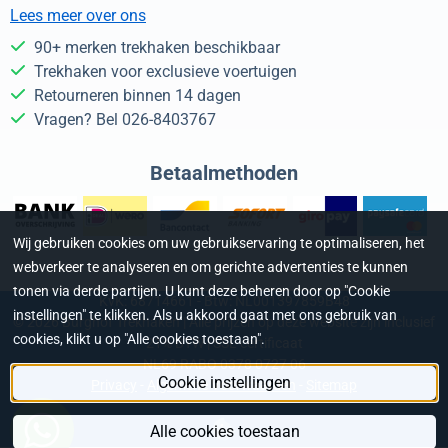
Lees meer over ons
90+ merken trekhaken beschikbaar
Trekhaken voor exclusieve voertuigen
Retourneren binnen 14 dagen
Vragen? Bel 026-8403767
Betaalmethoden
Wij gebruiken cookies om uw gebruikservaring te optimaliseren, het
webverkeer te analyseren en om gerichte advertenties te kunnen
tonen via derde partijen. U kunt deze beheren door op "Cookie
KvK: 68714661 - Btw: NL001397859B48
instellingen" te klikken. Als u akkoord gaat met ons gebruik van
©
2026
Burghof Trekhaken | Alle prijzen op deze website zijn inclusief
cookies, klikt u op "Alle cookies toestaan".
21% BTW | SSL certificaat
NL69 RABO 0378 0727 06
Cookie instellingen
Privacy
-
Algemene Voorwaarden
-
Sitemap
Alle cookies toestaan